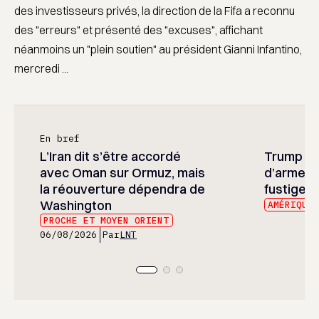
des investisseurs privés, la direction de la Fifa a reconnu
des "erreurs" et présenté des "excuses", affichant
néanmoins un "plein soutien" au président Gianni Infantino,
mercredi ...
En bref
L’Iran dit s’être accordé
Trump ré
avec Oman sur Ormuz, mais
d’armeme
la réouverture dépendra de
fustige l
Washington
AMÉRIQUE
PROCHE ET MOYEN ORIENT
06/08/2026
Par
LNT