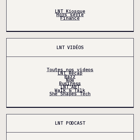
LNT Kiosque
Hors série
Finance
LNT VIDÉOS
Toutes nos videos
LNT Récap
Bazz
Now
Business
LNT'ART
Walk & Talk
She Shapes Tech
LNT PODCAST