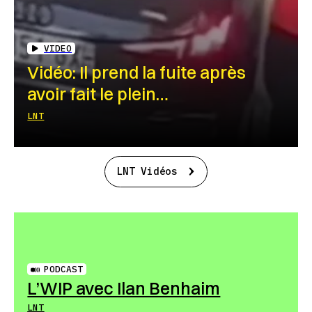
VIDEO
Vidéo: Il prend la fuite après
avoir fait le plein…
LNT
LNT Vidéos
PODCAST
L’WIP avec Ilan Benhaim
LNT