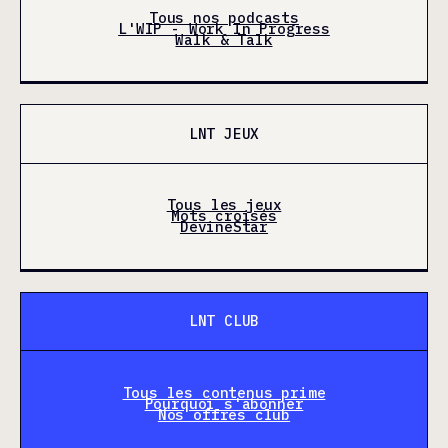
Tous nos podcasts
L'WIP - Work In Progress
Walk & Talk
LNT JEUX
Tous les jeux
Mots croisés
DevineStar
LNT CLUB
Tous les contenus prime
Pourquoi s'abonner
Nos offres club