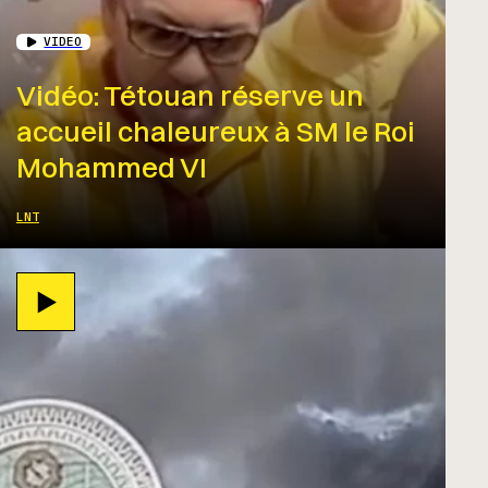
VIDEO
Vidéo: Tétouan réserve un
accueil chaleureux à SM le Roi
Mohammed VI
LNT