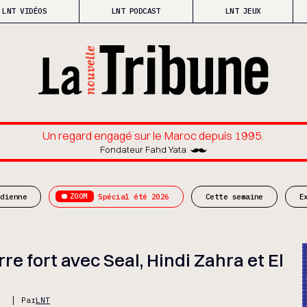
LNT VIDÉOS
LNT PODCAST
LNT JEUX
Un regard engagé sur le Maroc depuis 1995.
Fondateur Fahd Yata
ZOOM
idienne
Spécial été 2026
Cette semaine
E
 fort avec Seal, Hindi Zahra et El
5
Par
LNT