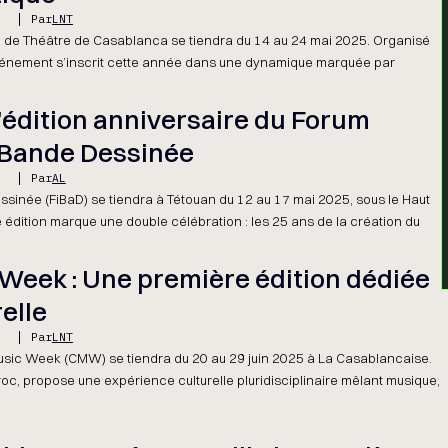
5
Par
LNT
nal de Théâtre de Casablanca se tiendra du 14 au 24 mai 2025. Organisé
’événement s’inscrit cette année dans une dynamique marquée par
l’édition anniversaire du Forum
a Bande Dessinée
5
Par
AL
ssinée (FiBaD) se tiendra à Tétouan du 12 au 17 mai 2025, sous le Haut
édition marque une double célébration : les 25 ans de la création du
Week : Une première édition dédiée
relle
5
Par
LNT
usic Week (CMW) se tiendra du 20 au 29 juin 2025 à La Casablancaise.
c, propose une expérience culturelle pluridisciplinaire mêlant musique,