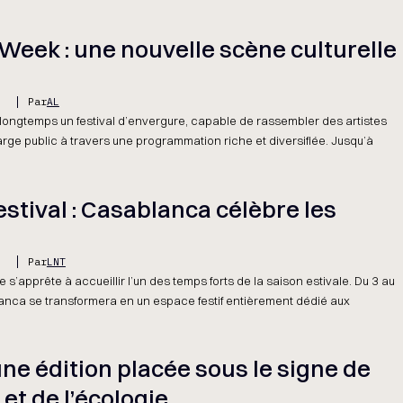
eek : une nouvelle scène culturelle
5
Par
AL
longtemps un festival d’envergure, capable de rassembler des artistes
arge public à travers une programmation riche et diversifiée. Jusqu’à
stival : Casablanca célèbre les
5
Par
LNT
apprête à accueillir l’un des temps forts de la saison estivale. Du 3 au
lanca se transformera en un espace festif entièrement dédié aux
 et de l’écologie