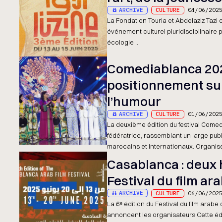
ARCHIVE
CULTURE
04/06/202
La Fondation Touria et Abdelaziz Tazi organise
événement culturel pluridisciplinaire 
écologie ...
Comediablanca 202
positionnement sur
l’humour
ARCHIVE
CULTURE
01/06/202
La deuxième édition du festival Com
fédératrice, rassemblant un large pub
marocains et internationaux. Organisé 
Casablanca : deux 
Festival du film ar
ARCHIVE
CULTURE
06/06/202
La 6ᵉ édition du Festival du film arab
annoncent les organisateurs.Cette é