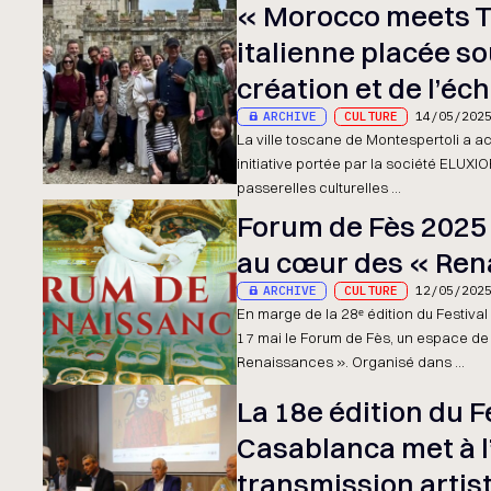
« Morocco meets T
italienne placée sou
création et de l’é
ARCHIVE
CULTURE
14/05/202
La ville toscane de Montespertoli a a
initiative portée par la société ELUXI
passerelles culturelles ...
Forum de Fès 2025 
au cœur des « Ren
ARCHIVE
CULTURE
12/05/202
En marge de la 28ᵉ édition du Festiva
17 mai le Forum de Fès, un espace de
Renaissances ». Organisé dans ...
La 18e édition du F
Casablanca met à l’
transmission artis