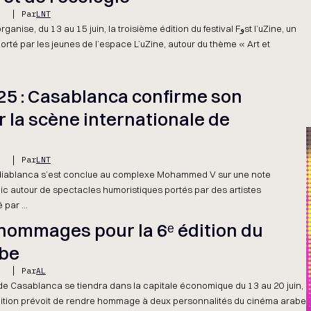
5
Par
LNT
, du 13 au 15 juin, la troisième édition du festival Fوst l’uZine, un
porté par les jeunes de l’espace L’uZine, autour du thème « Art et
5 : Casablanca confirme son
 la scène internationale de
5
Par
LNT
ediablanca s’est conclue au complexe Mohammed V sur une note
lic autour de spectacles humoristiques portés par des artistes
par ...
hommages pour la 6ᵉ édition du
abe
5
Par
AL
e de Casablanca se tiendra dans la capitale économique du 13 au 20 juin,
dition prévoit de rendre hommage à deux personnalités du cinéma arabe