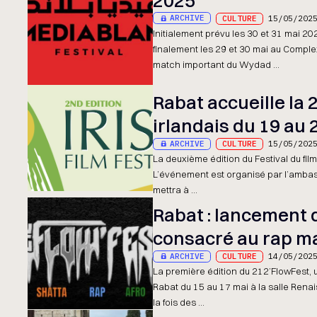
2025
ARCHIVE
CULTURE
15/05/202
Initialement prévu les 30 et 31 mai 20
finalement les 29 et 30 mai au Comple
match important du Wydad ...
Rabat accueille la 2
irlandais du 19 au 
ARCHIVE
CULTURE
15/05/202
La deuxième édition du Festival du fi
L’événement est organisé par l’ambass
mettra à ...
Rabat : lancement 
consacré au rap m
ARCHIVE
CULTURE
14/05/202
La première édition du 212’FlowFest, u
Rabat du 15 au 17 mai à la salle Ren
la fois des ...