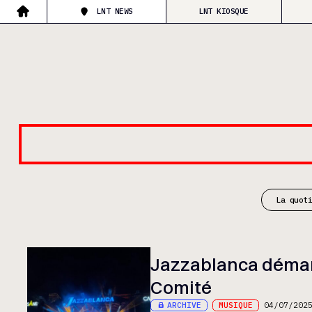
LNT NEWS
LNT KIOSQUE
La quot
Jazzablanca démarre
Comité
ARCHIVE
MUSIQUE
04/07/202