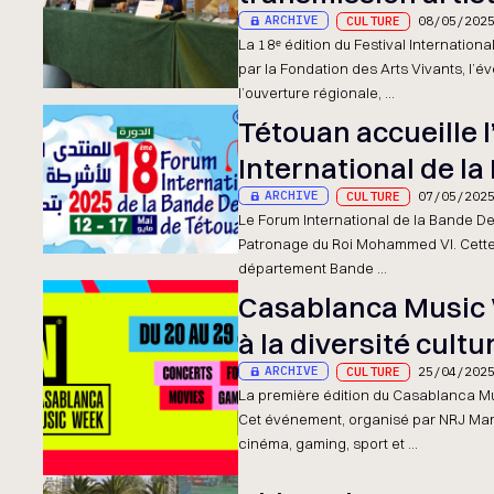
ARCHIVE
CULTURE
08/05/202
La 18ᵉ édition du Festival Internatio
par la Fondation des Arts Vivants, l
l’ouverture régionale, ...
Tétouan accueille 
International de l
ARCHIVE
CULTURE
07/05/202
Le Forum International de la Bande De
Patronage du Roi Mohammed VI. Cette 
département Bande ...
Casablanca Music 
à la diversité cultu
ARCHIVE
CULTURE
25/04/202
La première édition du Casablanca M
Cet événement, organisé par NRJ Maro
cinéma, gaming, sport et ...