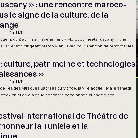
uscany » : une rencontre maroco-
s le signe de la culture, de la
change
5
Par
LNT
ccueilli, du 2 au 4 mai, l’événement « Morocco meets Tuscany », une
OR Sarl et son dirigeant Marco Viani, avec pour ambition de renforcer les
: culture, patrimoine et technologies
aissances »
5
Par
LNT
l de Fès des Musiques Sacrées du Monde, la ville accueillera le samedi
 réflexion et de dialogue consacré cette année au thème des «
estival International de Théâtre de
honneur la Tunisie et la
tique