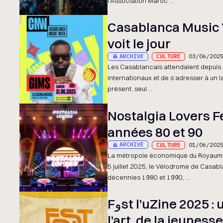
l’Association Maroc ...
Casablanca Music W
voit le jour
ARCHIVE
CULTURE
03/06/202
Les Casablancais attendaient depuis 
internationaux et de s’adresser à un l
présent, seul ...
Nostalgia Lovers Fe
années 80 et 90
ARCHIVE
CULTURE
01/06/202
La métropole économique du Royaume s’
5 juillet 2025, le Vélodrome de Casab
décennies 1980 et 1990, ...
Fوst l’uZine 2025 : une édition placée sous le signe de
l’art, de la jeunesse