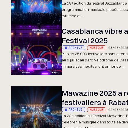
La 18ᵉ édition du festival Jazzablanca
programmation musicale placée sous l
rythmée et ...
Casablanca vibre a
Festival 2025
ARCHIVE
MUSIQUE
03/07/202
Plus de 25.000 festivaliers sont attend
au 6 juillet au parc Vélodrome de Ca
immersives inédites, ont annoncé ...
Mawazine 2025 a ré
festivaliers à Raba
ARCHIVE
MUSIQUE
02/07/202
La 20e édition du Festival Mawazine-Ry
célébrer la musique dans toute sa div