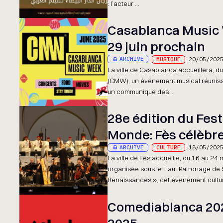
: l’acteur ...
Casablanca Music 
29 juin prochain
ARCHIVE
MUSIQUE
20/05/202
La ville de Casablanca accueillera, d
(CMW), un événement musical réuniss
un communiqué des ...
28e édition du Fes
Monde: Fès célèbre 
ARCHIVE
CULTURE
18/05/202
La ville de Fès accueille, du 16 au 24
organisée sous le Haut Patronage de 
Renaissances », cet événement culture
Comediablanca 202