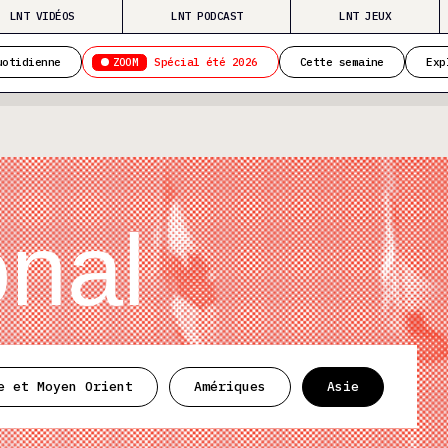
LNT VIDÉOS
LNT PODCAST
LNT JEUX
ZOOM
uotidienne
Spécial été 2026
Cette semaine
Exp
onal
e et Moyen Orient
Amériques
Asie