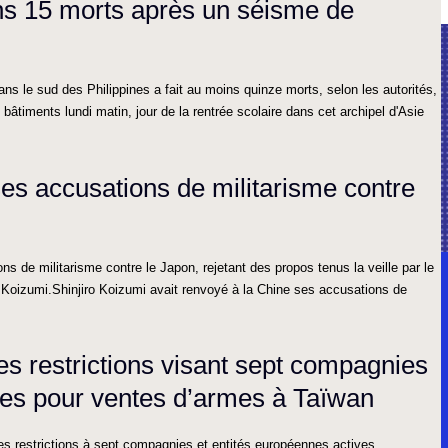
ins 15 morts après un séisme de
s le sud des Philippines a fait au moins quinze morts, selon les autorités,
âtiments lundi matin, jour de la rentrée scolaire dans cet archipel d'Asie
es accusations de militarisme contre
s de militarisme contre le Japon, rejetant des propos tenus la veille par le
o Koizumi.Shinjiro Koizumi avait renvoyé à la Chine ses accusations de
s restrictions visant sept compagnies
nes pour ventes d’armes à Taïwan
s restrictions à sept compagnies et entités européennes actives