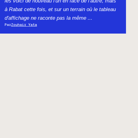
les voici de nouveau l'un en face de l'autre, mais
à Rabat cette fois, et sur un terrain où le tableau
d'affichage ne raconte pas la même ...
Par
Zouhair Yata