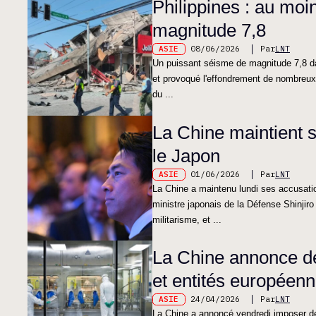
Philippines : au mo
magnitude 7,8
ASIE
08/06/2026
Par
LNT
Un puissant séisme de magnitude 7,8 dan
et provoqué l'effondrement de nombreux b
du ...
La Chine maintient s
le Japon
ASIE
01/06/2026
Par
LNT
La Chine a maintenu lundi ses accusation
ministre japonais de la Défense Shinjir
militarisme, et ...
La Chine annonce de
et entités européen
ASIE
24/04/2026
Par
LNT
La Chine a annoncé vendredi imposer de