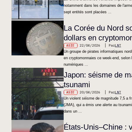
notamment dans les domaines de l'arme
sept entités sont placées ...
La Corée du Nord so
dollars en cryptomo
ASIE
22/04/2026
Par
LNT
Un groupe de pirates informatiques nord
en cryptomonnaies ce week-end, selon l'
numériques ...
Japon: séisme de ma
tsunami
ASIE
20/04/2026
Par
LNT
Un violent séisme de magnitude 7,5 a fr
(JMA), qui a émis une alerte au tsunam
dans un ...
États-Unis–Chine : 