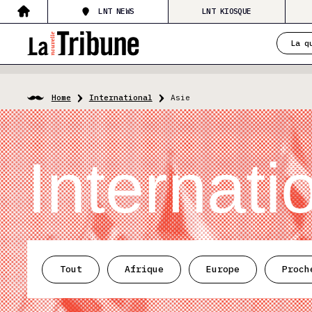
LNT NEWS
LNT KIOSQUE
La q
Home
International
Asie
Internati
Tout
Afrique
Europe
Proch