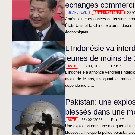
échanges commerci
ARCHIVE
INTERNATIONAL
22/
Après plusieurs années de tensions co
États-Unis et la Chine explorent désorm
économiques. ...
L’Indonésie va inter
jeunes de moins de 
ASIE
06/03/2026
Par
LNT
L'Indonésie a annoncé vendredi l'interd
moins de 16 ans, invoquant les menaces 
dépendance à ...
Pakistan: une explos
blessés dans une 
ASIE
06/02/2026
Par
LNT
Une explosion dans une mosquée chiite d
blessés, a indiqué la police pakistanais