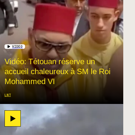
VIDEO
Vidéo: Tétouan réserve un
accueil chaleureux à SM le Roi
Mohammed VI
LNT