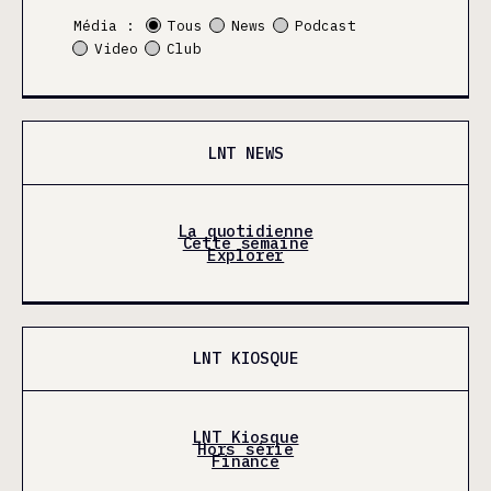
Média :
Tous
News
Podcast
Video
Club
LNT NEWS
La quotidienne
Cette semaine
Explorer
LNT KIOSQUE
LNT Kiosque
Hors série
Finance