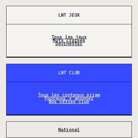
LNT JEUX
Tous les jeux
Mots croisés
DevineStar
LNT CLUB
Tous les contenus prime
Pourquoi s'abonner
Nos offres club
National