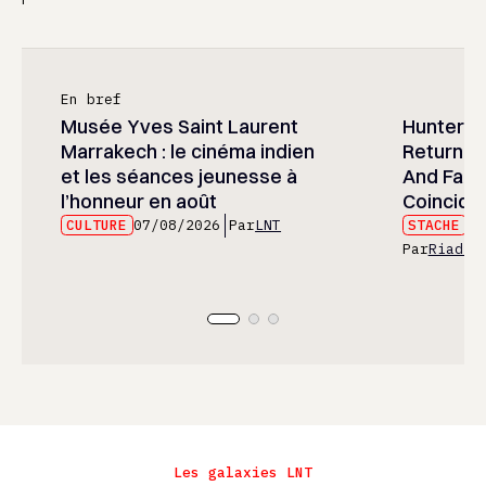
En bref
Musée Yves Saint Laurent
Hunter x 
Marrakech : le cinéma indien
Returned
et les séances jeunesse à
And Fans 
l’honneur en août
Coincide
CULTURE
07/08/2026
Par
LNT
STACHE
07
Par
Riad E
Les galaxies LNT