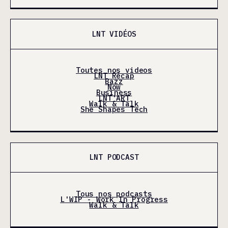
LNT VIDÉOS
Toutes nos videos
LNT Récap
Bazz
Now
Business
LNT'ART
Walk & Talk
She Shapes Tech
LNT PODCAST
Tous nos podcasts
L'WIP - Work In Progress
Walk & Talk