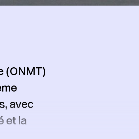
me (ONMT)
ième
s, avec
 et la