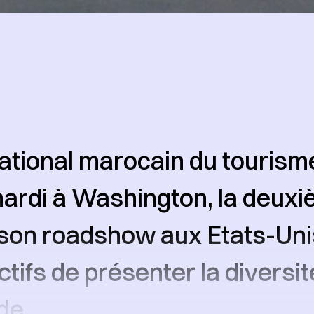
national marocain du touris
mardi à Washington, la deux
son roadshow aux Etats-Uni
tifs de présenter la diversité
de