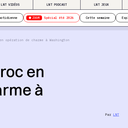
LNT VIDÉOS
LNT PODCAST
LNT JEUX
ZOOM
uotidienne
Spécial été 2026
Cette semaine
Exp
en opération de charme à Washington
roc en
arme à
Par
LNT