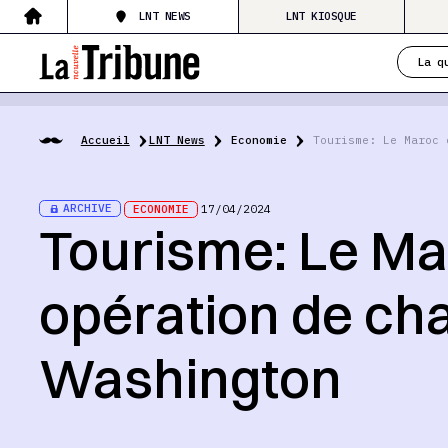
LNT NEWS
LNT KIOSQUE
La q
Accueil
LNT News
Economie
Tourisme: Le Maroc 
ARCHIVE
ECONOMIE
17/04/2024
Tourisme: Le Ma
opération de ch
Washington