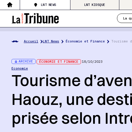
LNT NEWS
LNT KIOSQUE
La q
Accueil
LNT News
Économie et Finance
Tourisme d
ARCHIVE
ÉCONOMIE ET FINANCE
18/10/2023
Economie
Tourisme d’avent
Haouz, une desti
prisée selon Int