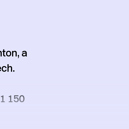
ton, a
ech.
 1 150