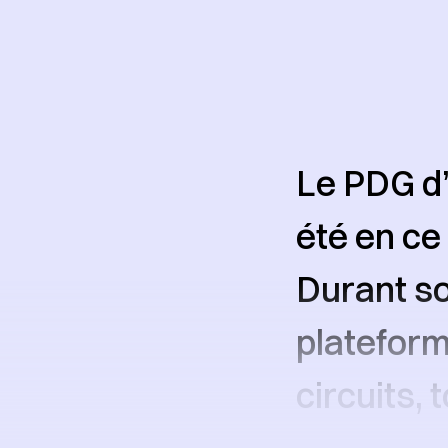
Le PDG d’
été en ce
Durant so
plateform
circuits,