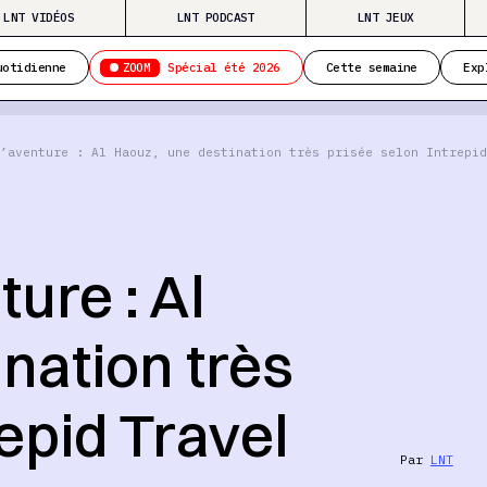
LNT VIDÉOS
LNT PODCAST
LNT JEUX
ZOOM
uotidienne
Spécial été 2026
Cette semaine
Exp
’aventure : Al Haouz, une destination très prisée selon Intrepid
ure : Al
nation très
repid Travel
Par
LNT