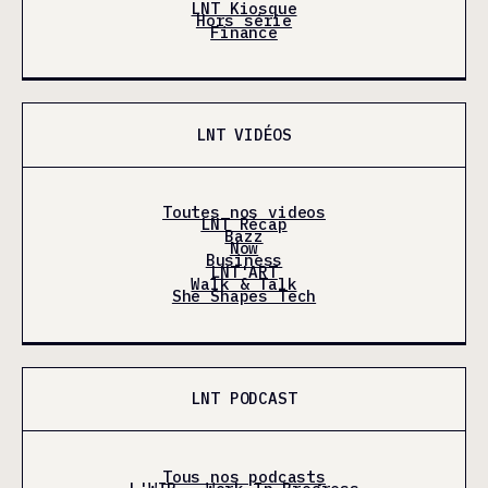
LNT Kiosque
Hors série
Finance
LNT VIDÉOS
Toutes nos videos
LNT Récap
Bazz
Now
Business
LNT'ART
Walk & Talk
She Shapes Tech
LNT PODCAST
Tous nos podcasts