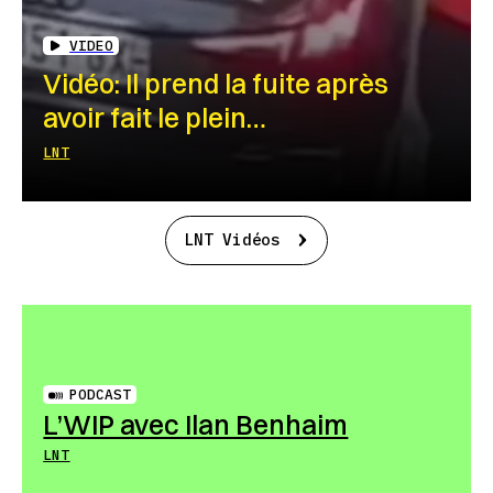
VIDEO
Vidéo: Il prend la fuite après
avoir fait le plein…
LNT
LNT Vidéos
PODCAST
L’WIP avec Ilan Benhaim
LNT