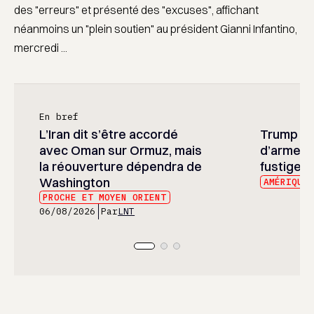
des "erreurs" et présenté des "excuses", affichant
néanmoins un "plein soutien" au président Gianni Infantino,
mercredi ...
En bref
L’Iran dit s’être accordé
Trump ré
avec Oman sur Ormuz, mais
d’armeme
la réouverture dépendra de
fustige l
Washington
AMÉRIQUE
PROCHE ET MOYEN ORIENT
06/08/2026
Par
LNT