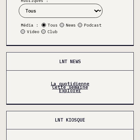
Rubriques :
Média :
Tous
News
Podcast
Video
Club
LNT NEWS
La quotidienne
Cette semaine
Explorer
LNT KIOSQUE