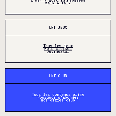
L'WIP - Work In Progress
Walk & Talk
LNT JEUX
Tous les jeux
Mots croisés
DevineStar
LNT CLUB
Tous les contenus prime
Pourquoi s'abonner
Nos offres club