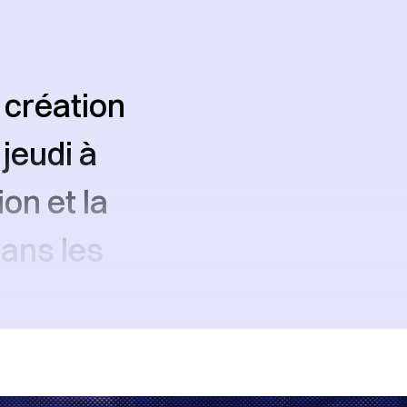
 création
jeudi à
ion et la
ans les