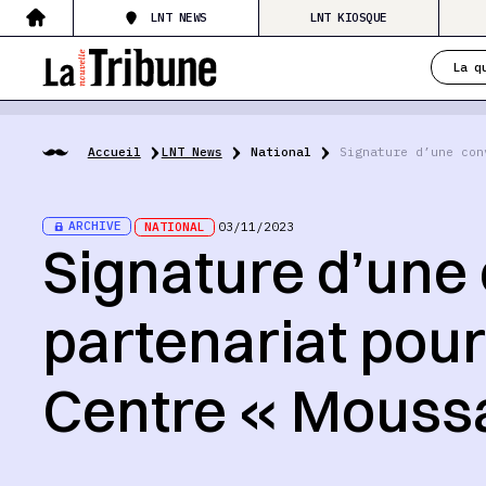
LNT NEWS
LNT KIOSQUE
La q
Accueil
LNT News
National
Signature d’une con
ARCHIVE
NATIONAL
03/11/2023
Signature d’une
partenariat pour
Centre « Mouss