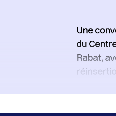
Une conve
du Centre
Rabat, ave
réinsert