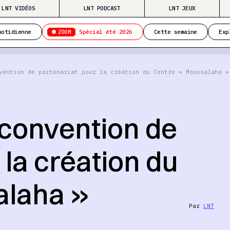
LNT VIDÉOS
LNT PODCAST
LNT JEUX
ZOOM
uotidienne
Spécial été 2026
Cette semaine
Exp
vention de partenariat pour la création du Centre « Moussalaha »
 convention de
 la création du
alaha »
Par
LNT