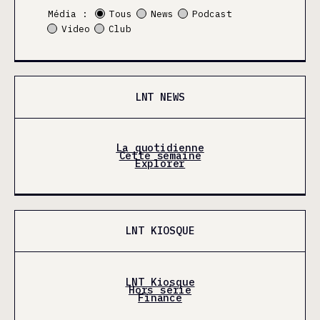
Média :
Tous
News
Podcast
Video
Club
LNT NEWS
La quotidienne
Cette semaine
Explorer
LNT KIOSQUE
LNT Kiosque
Hors série
Finance