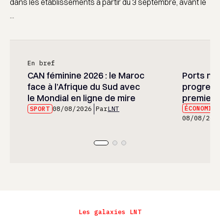
dans les établissements à partir du 3 septembre, avant le
...
En bref
CAN féminine 2026 : le Maroc
Ports mar
face à l’Afrique du Sud avec
progress
le Mondial en ligne de mire
premier 
ÉCONOMIE
SPORT
08/08/2026
Par
LNT
08/08/202
Les galaxies LNT