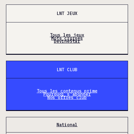
LNT JEUX
Tous les jeux
Mots croisés
DevineStar
LNT CLUB
Tous les contenus prime
Pourquoi s'abonner
Nos offres club
National