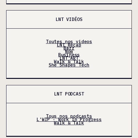
LNT VIDÉOS
Toutes nos videos
LNT Récap
Bazz
Now
Business
LNT'ART
Walk & Talk
She Shapes Tech
LNT PODCAST
Tous nos podcasts
L'WIP - Work In Progress
Walk & Talk