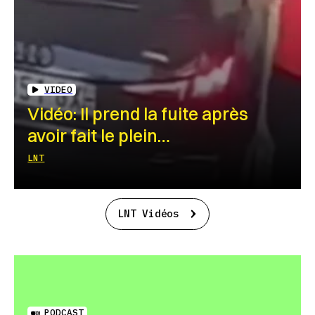
VIDEO
Vidéo: Il prend la fuite après
avoir fait le plein…
LNT
LNT Vidéos
PODCAST