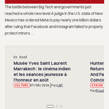
The battle between Big Tech and governments just
reached a whole new level.A judge in the U.S. state of New
Mexico has ordered Meta to pay nearly one billion dollars
after ruling that Facebook and Instagram failed to properly
protect minors. ...
En bref
Musée Yves Saint Laurent
Hunter x 
Marrakech : le cinéma indien
Returned
et les séances jeunesse à
And Fans 
l’honneur en août
Coincide
CULTURE
07/08/2026
Par
LNT
STACHE
07
Par
Riad E