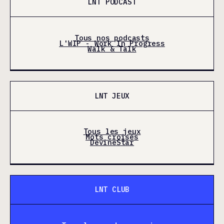
LNT PODCAST
Tous nos podcasts
L'WIP - Work In Progress
Walk & Talk
LNT JEUX
Tous les jeux
Mots croisés
DevineStar
LNT CLUB