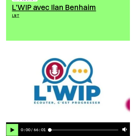
L’WIP avec Ilan Benhaim
LNT
0:00
66:01
/