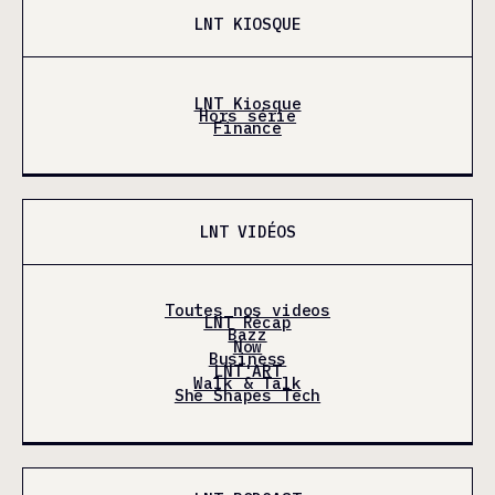
LNT KIOSQUE
LNT Kiosque
Hors série
Finance
LNT VIDÉOS
Toutes nos videos
LNT Récap
Bazz
Now
Business
LNT'ART
Walk & Talk
She Shapes Tech