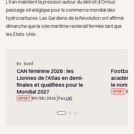
L’Iran maintient la pression autour du détroit d’Ormuz,
passage stratégique pour le commerce mondial des
hydrocarbures. Les Gardiens de la Révolution ont affirmé
dimanche que la voie maritime resterait fermée tant que
les États-Unis ...
En bref
CAN féminine 2026 : les
Football :
Lionnes de l’Atlas en demi-
académie
finales et qualifiées pour le
le nom d
Mondial 2027
SPORT
09/
SPORT
09/08/2026
Par
LNT