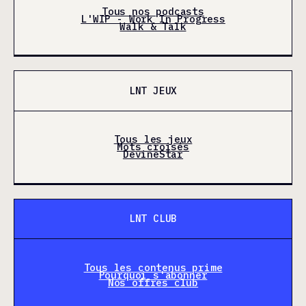
Tous nos podcasts
L'WIP - Work In Progress
Walk & Talk
LNT JEUX
Tous les jeux
Mots croisés
DevineStar
LNT CLUB
Tous les contenus prime
Pourquoi s'abonner
Nos offres club