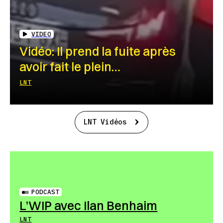
VIDEO
Vidéo: Il prend la fuite après
avoir fait le plein…
LNT
LNT Vidéos
PODCAST
L’WIP avec Ilan Benhaim
LNT