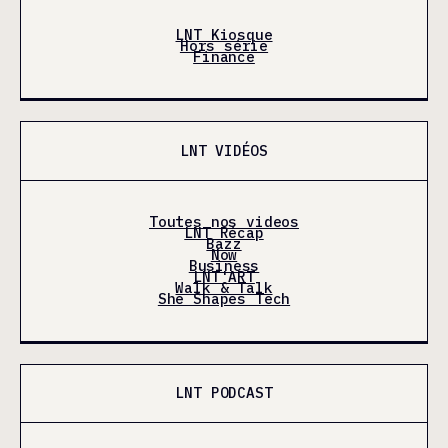
LNT Kiosque
Hors série
Finance
LNT VIDÉOS
Toutes nos videos
LNT Récap
Bazz
Now
Business
LNT'ART
Walk & Talk
She Shapes Tech
LNT PODCAST