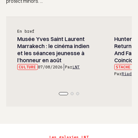
protect minors. ...
En bref
Musée Yves Saint Laurent
Hunter x 
Marrakech : le cinéma indien
Returned
et les séances jeunesse à
And Fans 
l’honneur en août
Coincide
CULTURE
07/08/2026
Par
LNT
STACHE
07
Par
Riad E
Les galaxies LNT