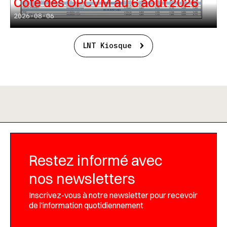
Cote des OPCVM au 6 août 2026
2026-08-06
LNT Kiosque
Restez informé avec
nos newsletters
Inscrivez-vous à notre newsletter pour recevoir
de l’information quotidiennement