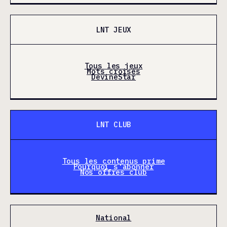
LNT JEUX
Tous les jeux
Mots croisés
DevineStar
LNT CLUB
Tous les contenus prime
Pourquoi s'abonner
Nos offres club
National