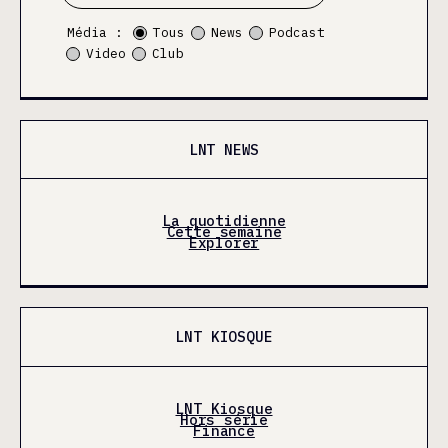
Média :
Tous
News
Podcast
Video
Club
LNT NEWS
La quotidienne
Cette semaine
Explorer
LNT KIOSQUE
LNT Kiosque
Hors série
Finance