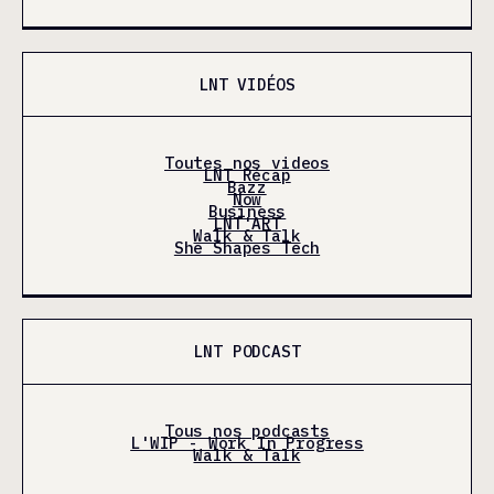
LNT VIDÉOS
Toutes nos videos
LNT Récap
Bazz
Now
Business
LNT'ART
Walk & Talk
She Shapes Tech
LNT PODCAST
Tous nos podcasts
L'WIP - Work In Progress
Walk & Talk