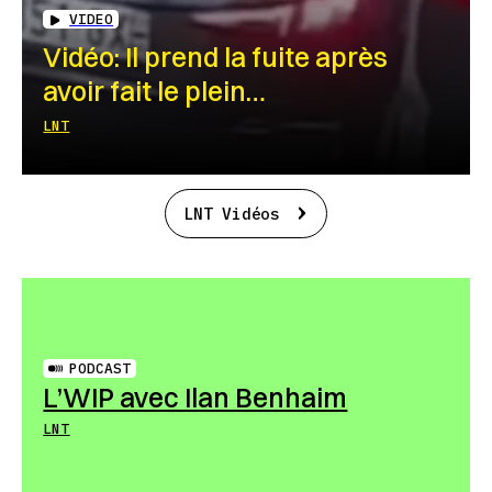
VIDEO
Vidéo: Il prend la fuite après
avoir fait le plein…
LNT
LNT Vidéos
PODCAST
L’WIP avec Ilan Benhaim
LNT