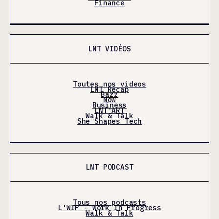
Finance
LNT VIDÉOS
Toutes nos videos
LNT Récap
Bazz
Now
Business
LNT'ART
Walk & Talk
She Shapes Tech
LNT PODCAST
Tous nos podcasts
L'WIP - Work In Progress
Walk & Talk