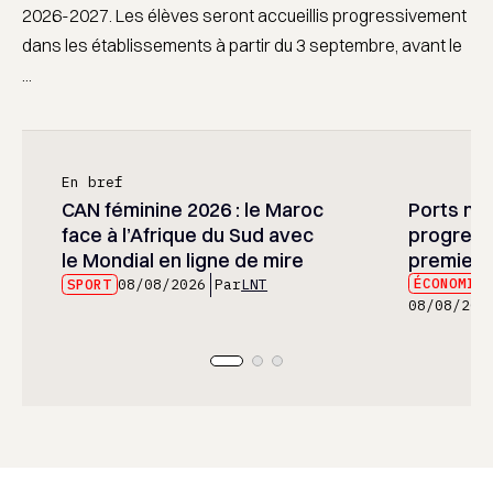
2026-2027. Les élèves seront accueillis progressivement
dans les établissements à partir du 3 septembre, avant le
...
En bref
CAN féminine 2026 : le Maroc
Ports mar
face à l’Afrique du Sud avec
progress
le Mondial en ligne de mire
premier 
ÉCONOMIE
SPORT
08/08/2026
Par
LNT
08/08/202