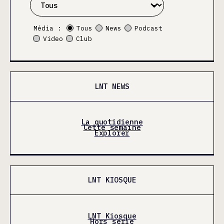
Média :
Tous
News
Podcast
Video
Club
LNT NEWS
La quotidienne
Cette semaine
Explorer
LNT KIOSQUE
LNT Kiosque
Hors série