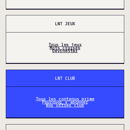
LNT JEUX
Tous les jeux
Mots croisés
DevineStar
LNT CLUB
Tous les contenus prime
Pourquoi s'abonner
Nos offres club