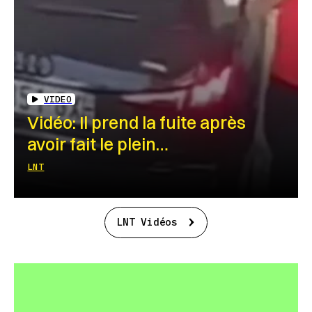
VIDEO
Vidéo: Il prend la fuite après
avoir fait le plein…
LNT
LNT Vidéos