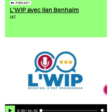
PODCAST
L’WIP avec Ilan Benhaim
LNT
0:00
66:01
/