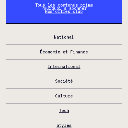
Tous les contenus prime
Pourquoi s'abonner
Nos offres club
National
Économie et Finance
International
Société
Culture
Tech
Styles