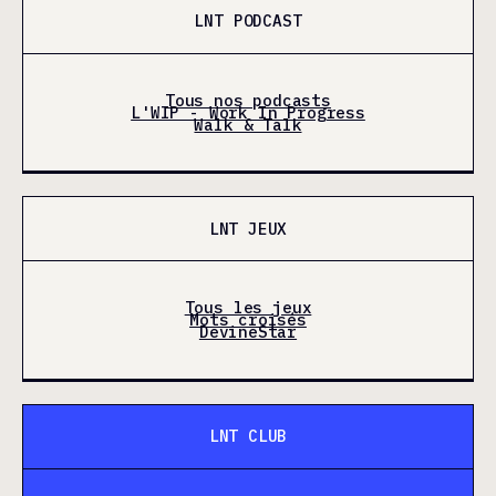
LNT PODCAST
Tous nos podcasts
L'WIP - Work In Progress
Walk & Talk
LNT JEUX
Tous les jeux
Mots croisés
DevineStar
LNT CLUB