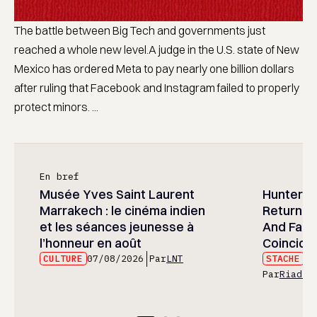
The battle between Big Tech and governments just
reached a whole new level.A judge in the U.S. state of New
Mexico has ordered Meta to pay nearly one billion dollars
after ruling that Facebook and Instagram failed to properly
protect minors. ...
En bref
Musée Yves Saint Laurent
Hunter x 
Marrakech : le cinéma indien
Returned
et les séances jeunesse à
And Fans 
l’honneur en août
Coincide
CULTURE
07/08/2026
Par
LNT
STACHE
07
Par
Riad E