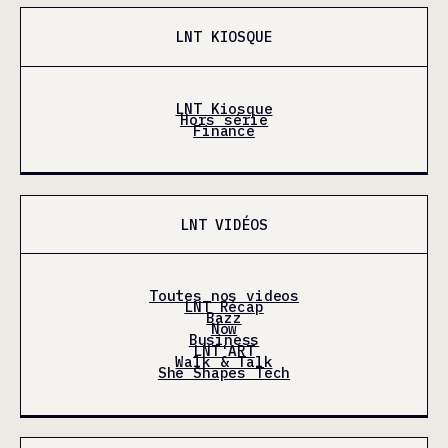
LNT KIOSQUE
LNT Kiosque
Hors série
Finance
LNT VIDÉOS
Toutes nos videos
LNT Récap
Bazz
Now
Business
LNT'ART
Walk & Talk
She Shapes Tech