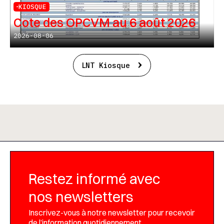
KIOSQUE
Cote des OPCVM au 6 août 2026
2026-08-06
LNT Kiosque
Restez informé avec
nos newsletters
Inscrivez-vous à notre newsletter pour recevoir
de l’information quotidiennement