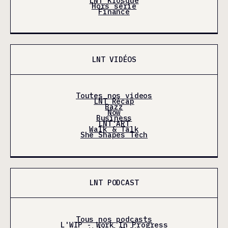
LNT Kiosque
Hors série
Finance
LNT VIDÉOS
Toutes nos videos
LNT Récap
Bazz
Now
Business
LNT'ART
Walk & Talk
She Shapes Tech
LNT PODCAST
Tous nos podcasts
L'WIP - Work In Progress