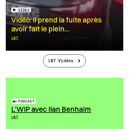
VIDEO
Vidéo: Il prend la fuite après
avoir fait le plein…
LNT
LNT Vidéos
PODCAST
L’WIP avec Ilan Benhaim
LNT