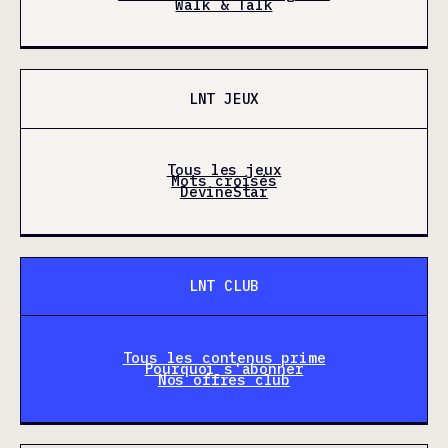
Walk & Talk
LNT JEUX
Tous les jeux
Mots croisés
DevineStar
LNT CLUB
Tous les contenus prime
Pourquoi s'abonner
Nos offres club