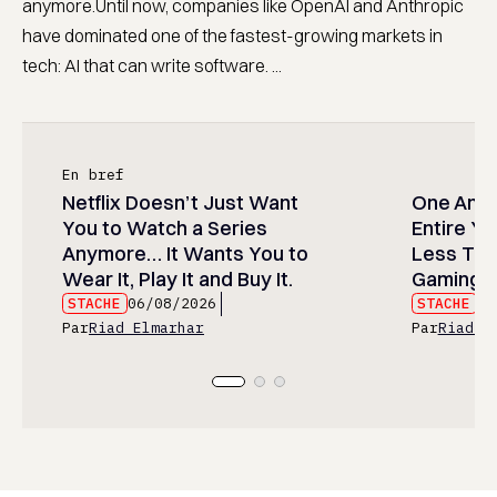
anymore.Until now, companies like OpenAI and Anthropic
have dominated one of the fastest-growing markets in
tech: AI that can write software. ...
En bref
Netflix Doesn’t Just Want
One Anim
You to Watch a Series
Entire Y
Anymore… It Wants You to
Less Than
Wear It, Play It and Buy It.
Gaming P
STACHE
06/08/2026
STACHE
06
Par
Riad Elmarhar
Par
Riad E