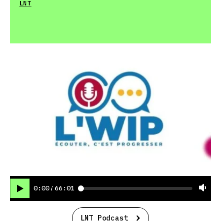
LNT
0:00
66:01
/
LNT Podcast