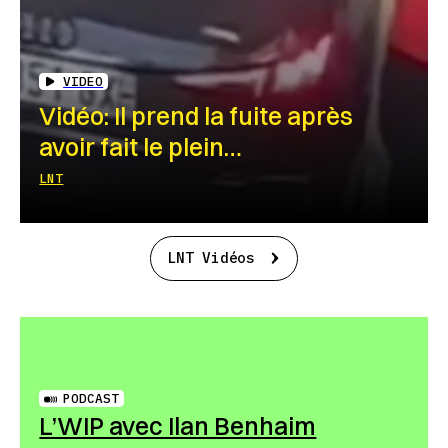
VIDEO
Vidéo: Il prend la fuite après
avoir fait le plein…
LNT
LNT Vidéos
PODCAST
L’WIP avec Ilan Benhaim