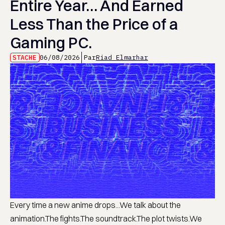
Entire Year… And Earned
Less Than the Price of a
Gaming PC.
STACHE
06/08/2026
Par
Riad Elmarhar
Every time a new anime drops...We talk about the
animation.The fights.The soundtrack.The plot twists.We