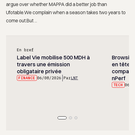
argue over whether MAPPA did a better job than
Ufotable.We complain when a season takes two years to
come out.But ...
En bref
Label Vie mobilise 500 MDH à
Browsing 
travers une émission
en tête 
obligataire privée
comparab
nPerf
FINANCE
06/08/2026
Par
LNT
TECH
06/0