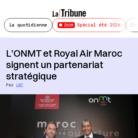
La quotidienne
Spécial été 2026
Ce
ZOOM
L’ONMT et Royal Air Maroc
signent un partenariat
stratégique
Par
LNT