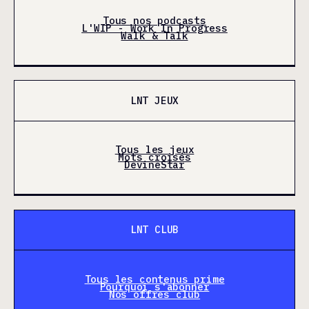
Tous nos podcasts
L'WIP - Work In Progress
Walk & Talk
LNT JEUX
Tous les jeux
Mots croisés
DevineStar
LNT CLUB
Tous les contenus prime
Pourquoi s'abonner
Nos offres club