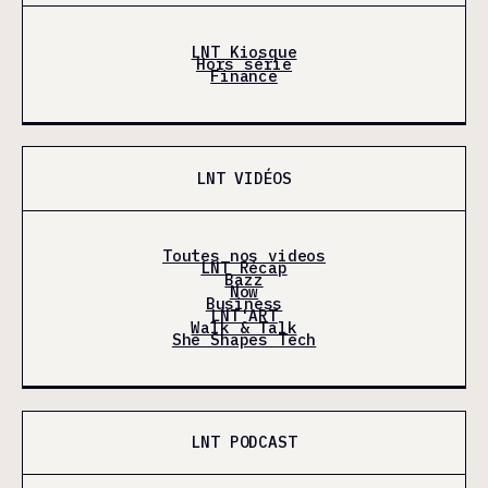
LNT Kiosque
Hors série
Finance
LNT VIDÉOS
Toutes nos videos
LNT Récap
Bazz
Now
Business
LNT'ART
Walk & Talk
She Shapes Tech
LNT PODCAST