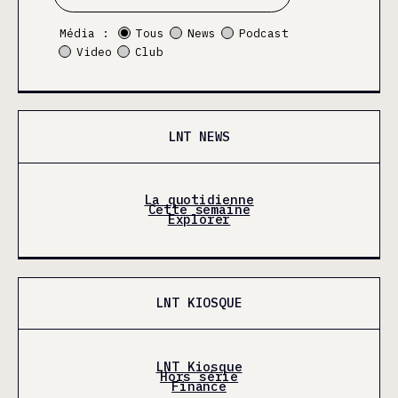
Média :
Tous
News
Podcast
Video
Club
LNT NEWS
La quotidienne
Cette semaine
Explorer
LNT KIOSQUE
LNT Kiosque
Hors série
Finance