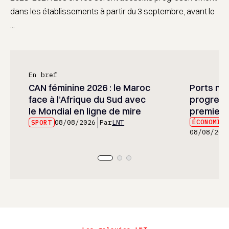
dans les établissements à partir du 3 septembre, avant le
...
En bref
CAN féminine 2026 : le Maroc
Ports mar
face à l’Afrique du Sud avec
progress
le Mondial en ligne de mire
premier 
ÉCONOMIE
SPORT
08/08/2026
Par
LNT
08/08/202