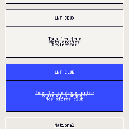
LNT JEUX
Tous les jeux
Mots croisés
DevineStar
LNT CLUB
Tous les contenus prime
Pourquoi s'abonner
Nos offres club
National