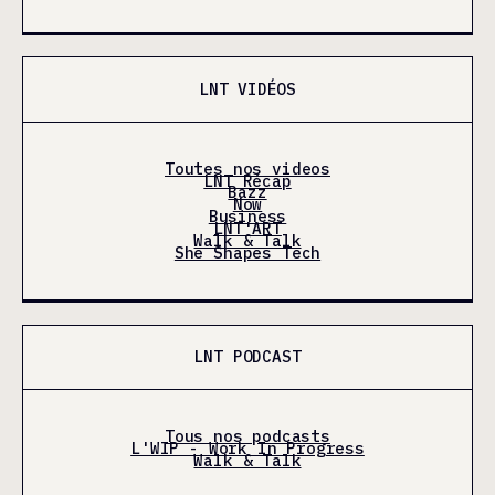
LNT VIDÉOS
Toutes nos videos
LNT Récap
Bazz
Now
Business
LNT'ART
Walk & Talk
She Shapes Tech
LNT PODCAST
Tous nos podcasts
L'WIP - Work In Progress
Walk & Talk