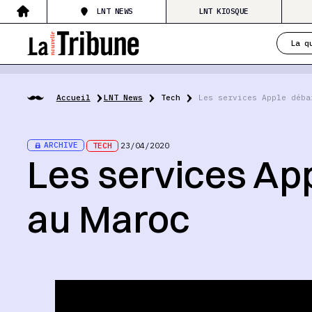
LNT NEWS
LNT KIOSQUE
La q
Accueil
LNT News
Tech
Les services Apple déba
ARCHIVE
TECH
23/04/2020
Les services Ap
au Maroc