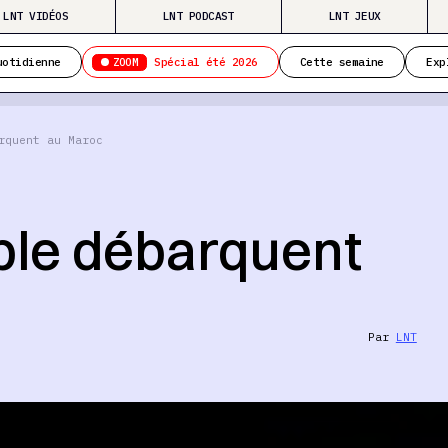
LNT VIDÉOS
LNT PODCAST
LNT JEUX
ZOOM
uotidienne
Spécial été 2026
Cette semaine
Exp
rquent au Maroc
ple débarquent
Par
LNT