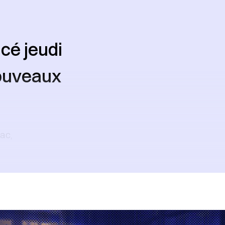
cé jeudi
nouveaux
ac,