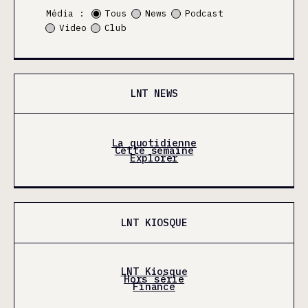
Média :
Tous
News
Podcast
Video
Club
LNT NEWS
La quotidienne
Cette semaine
Explorer
LNT KIOSQUE
LNT Kiosque
Hors série
Finance