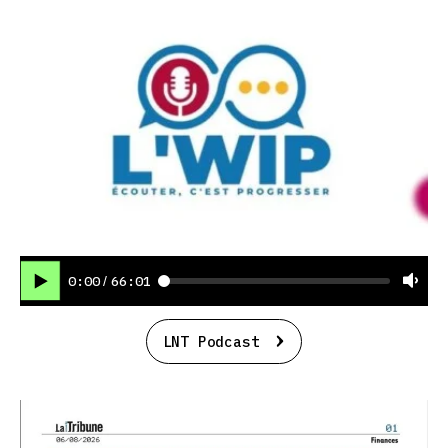
0:00
66:01
/
LNT Podcast