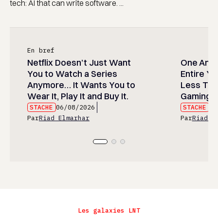
tech: AI that can write software. ...
En bref
Netflix Doesn’t Just Want
One Anim
You to Watch a Series
Entire Y
Anymore… It Wants You to
Less Than
Wear It, Play It and Buy It.
Gaming P
STACHE
06/08/2026
STACHE
06
Par
Riad Elmarhar
Par
Riad E
Les galaxies LNT