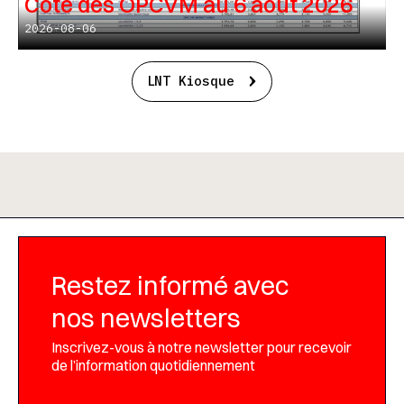
Cote des OPCVM au 6 août 2026
2026-08-06
LNT Kiosque
Restez informé avec
nos newsletters
Inscrivez-vous à notre newsletter pour recevoir
de l’information quotidiennement