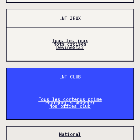
LNT JEUX
Tous les jeux
Mots croisés
DevineStar
LNT CLUB
Tous les contenus prime
Pourquoi s'abonner
Nos offres club
National