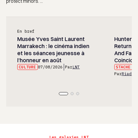
protect minors. ...
En bref
Musée Yves Saint Laurent
Hunter x 
Marrakech : le cinéma indien
Returned
et les séances jeunesse à
And Fans 
l’honneur en août
Coincide
CULTURE
07/08/2026
Par
LNT
STACHE
07
Par
Riad E
Les galaxies LNT