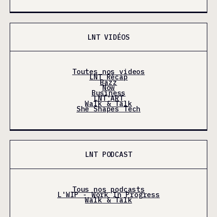
LNT VIDÉOS
Toutes nos videos
LNT Récap
Bazz
Now
Business
LNT'ART
Walk & Talk
She Shapes Tech
LNT PODCAST
Tous nos podcasts
L'WIP - Work In Progress
Walk & Talk