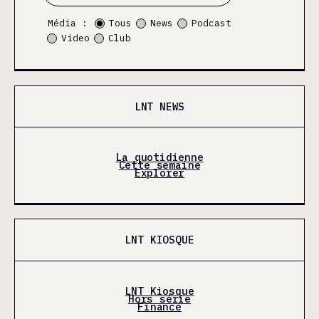
Média :
Tous
News
Podcast
Video
Club
LNT NEWS
La quotidienne
Cette semaine
Explorer
LNT KIOSQUE
LNT Kiosque
Hors série
Finance