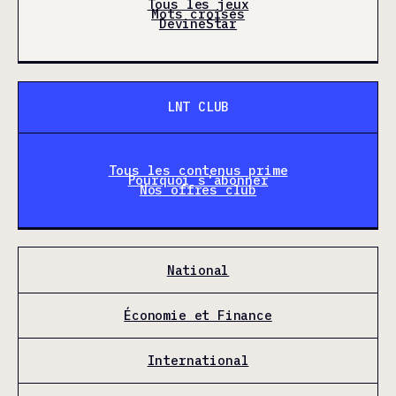
Tous les jeux
Mots croisés
DevineStar
LNT CLUB
Tous les contenus prime
Pourquoi s'abonner
Nos offres club
National
Économie et Finance
International