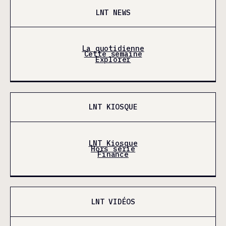
LNT NEWS
La quotidienne
Cette semaine
Explorer
LNT KIOSQUE
LNT Kiosque
Hors série
Finance
LNT VIDÉOS