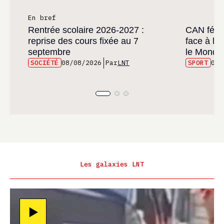
En bref
Rentrée scolaire 2026-2027 :
CAN fémin
reprise des cours fixée au 7
face à l’
septembre
le Mondia
SOCIÉTÉ
08/08/2026
Par
LNT
SPORT
08/
Les galaxies LNT