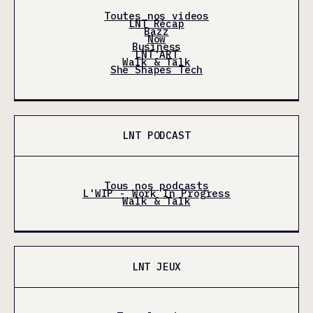
Toutes nos videos
LNT Récap
Bazz
Now
Business
LNT'ART
Walk & Talk
She Shapes Tech
LNT PODCAST
Tous nos podcasts
L'WIP - Work In Progress
Walk & Talk
LNT JEUX