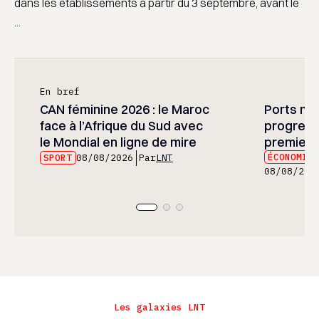
dans les établissements à partir du 3 septembre, avant le
...
En bref
CAN féminine 2026 : le Maroc
Ports mar
face à l’Afrique du Sud avec
progress
le Mondial en ligne de mire
premier 
ÉCONOMIE
SPORT
08/08/2026
Par
LNT
08/08/202
Les galaxies LNT