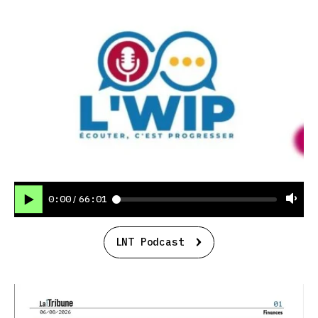
0:00
66:01
/
LNT Podcast