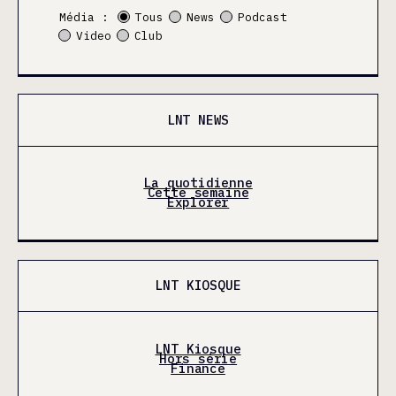
Média :
Tous
News
Podcast
Video
Club
LNT NEWS
La quotidienne
Cette semaine
Explorer
LNT KIOSQUE
LNT Kiosque
Hors série
Finance