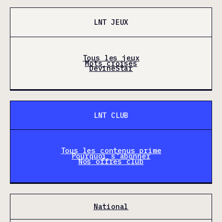
LNT JEUX
Tous les jeux
Mots croisés
DevineStar
LNT CLUB
Tous les contenus prime
Pourquoi s'abonner
Nos offres club
National