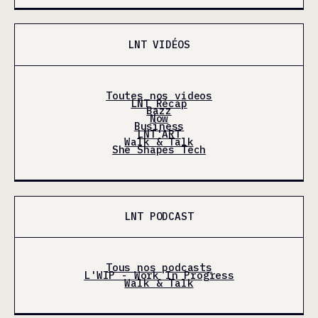
LNT VIDÉOS
Toutes nos videos
LNT Récap
Bazz
Now
Business
LNT'ART
Walk & Talk
She Shapes Tech
LNT PODCAST
Tous nos podcasts
L'WIP - Work In Progress
Walk & Talk