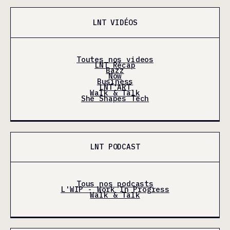
LNT VIDÉOS
Toutes nos videos
LNT Récap
Bazz
Now
Business
LNT'ART
Walk & Talk
She Shapes Tech
LNT PODCAST
Tous nos podcasts
L'WIP - Work In Progress
Walk & Talk