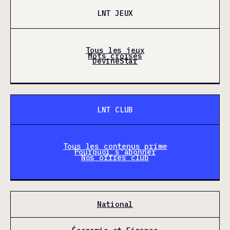
LNT JEUX
Tous les jeux
Mots croisés
DevineStar
LNT CLUB
Tous les contenus prime
Pourquoi s'abonner
Nos offres club
National