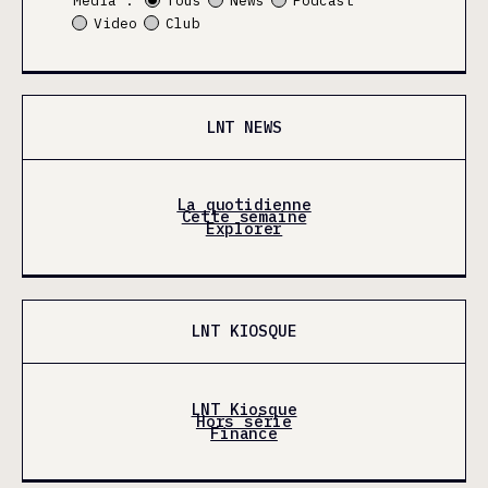
Média :
Tous
News
Podcast
Video
Club
LNT NEWS
La quotidienne
Cette semaine
Explorer
LNT KIOSQUE
LNT Kiosque
Hors série
Finance