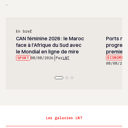
...
En bref
CAN féminine 2026 : le Maroc
Ports mar
face à l’Afrique du Sud avec
progress
le Mondial en ligne de mire
premier 
ÉCONOMIE
SPORT
08/08/2026
Par
LNT
08/08/202
Les galaxies LNT