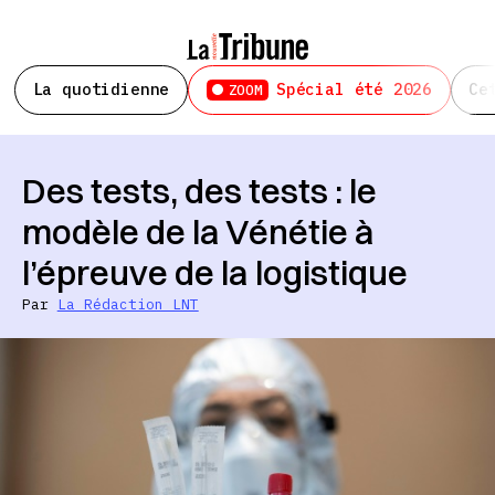
La quotidienne
Spécial été 2026
Ce
ZOOM
Des tests, des tests : le
modèle de la Vénétie à
l’épreuve de la logistique
Par
La Rédaction LNT