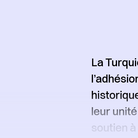
La Turqui
l’adhésio
historiqu
leur unit
soutien à