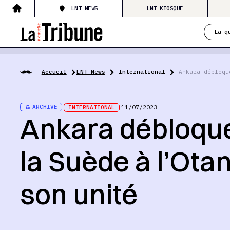
LNT NEWS
LNT KIOSQUE
La q
Accueil
LNT News
International
Ankara débloqu
ARCHIVE
INTERNATIONAL
11/07/2023
Ankara débloque
la Suède à l’Otan
son unité