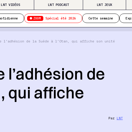
LNT VIDÉOS
LNT PODCAST
LNT JEUX
ZOOM
uotidienne
Spécial été 2026
Cette semaine
Exp
e l’adhésion de la Suède à l’Otan, qui affiche son unité
 l’adhésion de
, qui affiche
Par
LNT