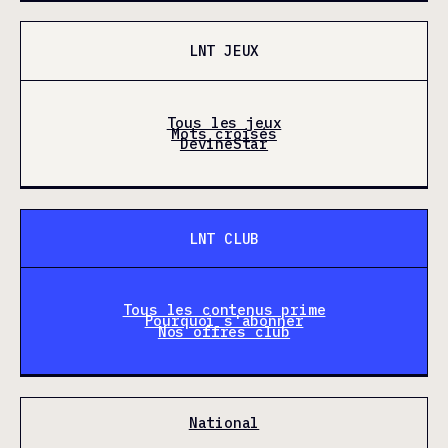
LNT JEUX
Tous les jeux
Mots croisés
DevineStar
LNT CLUB
Tous les contenus prime
Pourquoi s'abonner
Nos offres club
National