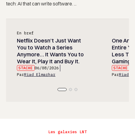
tech: AI that can write software. ...
En bref
Netflix Doesn’t Just Want
One Anim
You to Watch a Series
Entire Y
Anymore… It Wants You to
Less Than
Wear It, Play It and Buy It.
Gaming P
STACHE
06/08/2026
STACHE
06
Par
Riad Elmarhar
Par
Riad E
Les galaxies LNT