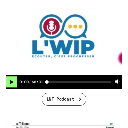
0:00
66:01
/
LNT Podcast