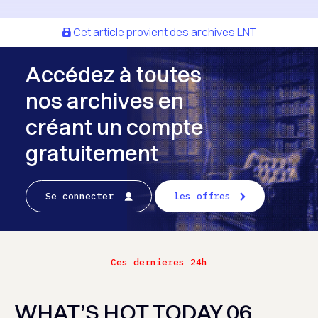
Cet article provient des archives LNT
Accédez à toutes
nos archives en
créant un compte
gratuitement
Se connecter
les offres
Ces dernieres 24h
WHAT’S HOT TODAY 06