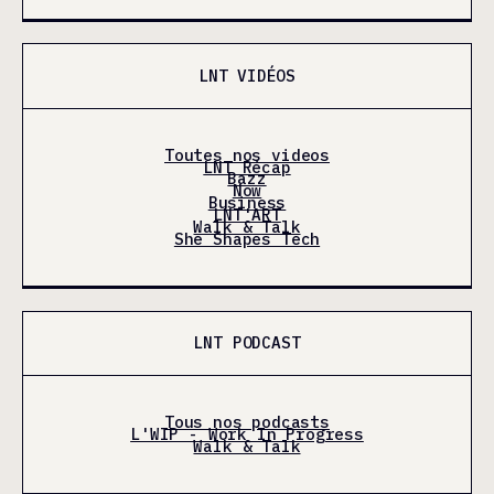
LNT VIDÉOS
Toutes nos videos
LNT Récap
Bazz
Now
Business
LNT'ART
Walk & Talk
She Shapes Tech
LNT PODCAST
Tous nos podcasts
L'WIP - Work In Progress
Walk & Talk