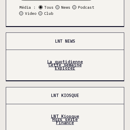
Média :
Tous
News
Podcast
Video
Club
LNT NEWS
La quotidienne
Cette semaine
Explorer
LNT KIOSQUE
LNT Kiosque
Hors série
Finance