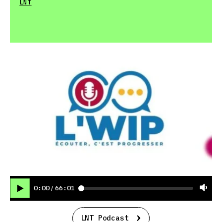
LNT
0:00
66:01
/
LNT Podcast