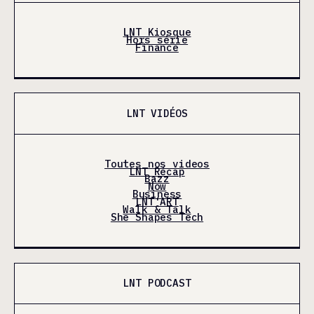
LNT Kiosque
Hors série
Finance
LNT VIDÉOS
Toutes nos videos
LNT Récap
Bazz
Now
Business
LNT'ART
Walk & Talk
She Shapes Tech
LNT PODCAST