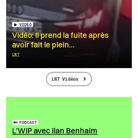
VIDEO
Vidéo: Il prend la fuite après
avoir fait le plein…
LNT
LNT Vidéos
PODCAST
L’WIP avec Ilan Benhaim