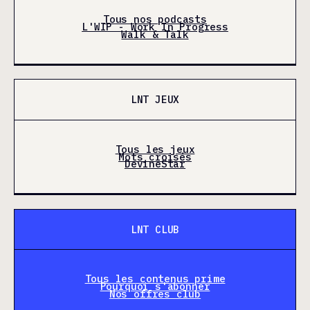
Tous nos podcasts
L'WIP - Work In Progress
Walk & Talk
LNT JEUX
Tous les jeux
Mots croisés
DevineStar
LNT CLUB
Tous les contenus prime
Pourquoi s'abonner
Nos offres club