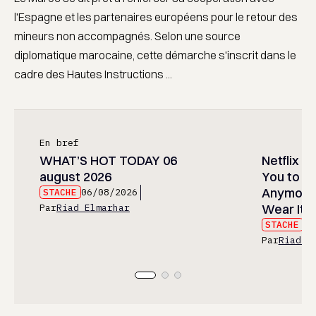
l'Espagne et les partenaires européens pour le retour des
mineurs non accompagnés. Selon une source
diplomatique marocaine, cette démarche s'inscrit dans le
cadre des Hautes Instructions ...
En bref
WHAT’S HOT TODAY 06
Netflix D
august 2026
You to W
Anymore…
STACHE
06/08/2026
Wear It, P
Par
Riad Elmarhar
STACHE
06
Par
Riad E