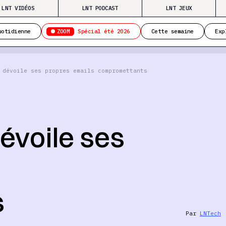
LNT VIDÉOS
LNT PODCAST
LNT JEUX
ZOOM
uotidienne
Spécial été 2026
Cette semaine
Exp
 dévoile ses propres emails compromettants
évoile ses
s
Par
LNTech