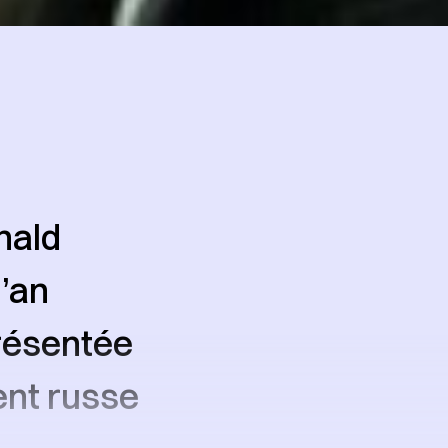
nald
’an
présentée
nt russe