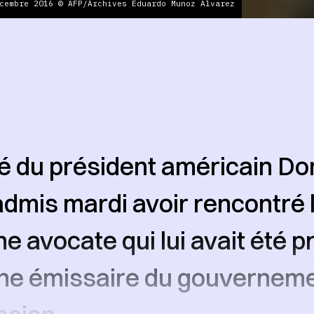
cembre 2016 © AFP/Archives Eduardo Munoz Alvarez
îné du président américain Do
dmis mardi avoir rencontré l
ne avocate qui lui avait été 
e émissaire du gouverneme