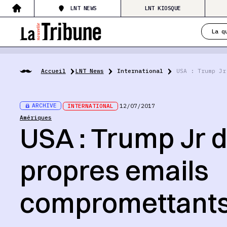
LNT NEWS
LNT KIOSQUE
La q
Accueil
LNT News
International
USA : Trump Jr
ARCHIVE
INTERNATIONAL
12/07/2017
Amériques
USA : Trump Jr d
propres emails
compromettant