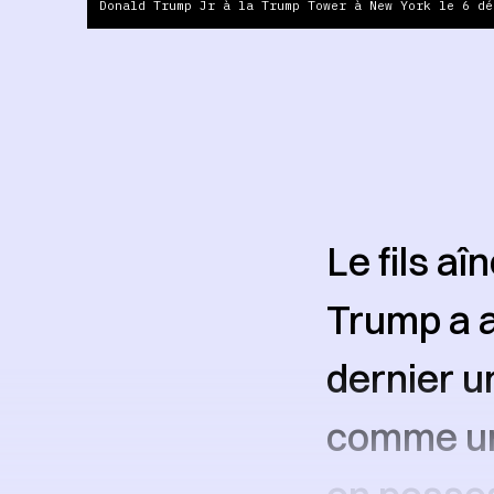
Donald Trump Jr à la Trump Tower à New York le 6 dé
Le fils a
Trump a a
dernier u
comme un