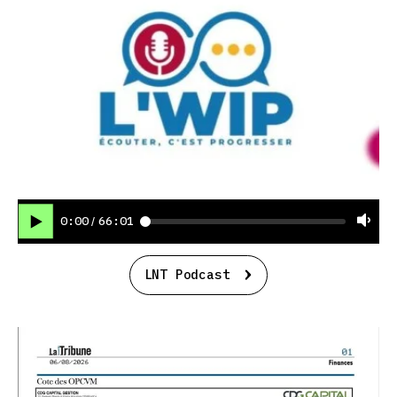
0:00
66:01
/
LNT Podcast