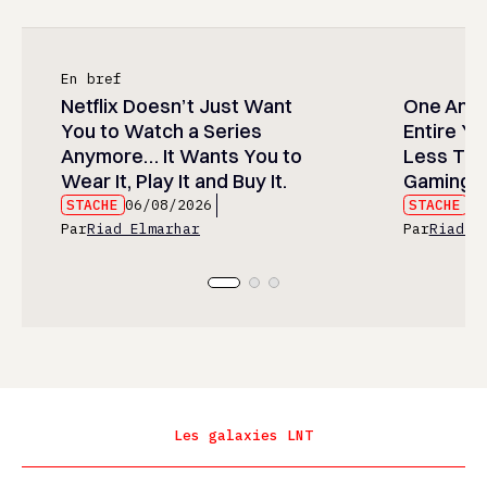
En bref
Netflix Doesn’t Just Want
One Anim
You to Watch a Series
Entire Y
Anymore… It Wants You to
Less Than
Wear It, Play It and Buy It.
Gaming P
STACHE
06/08/2026
STACHE
06
Par
Riad Elmarhar
Par
Riad E
Les galaxies LNT