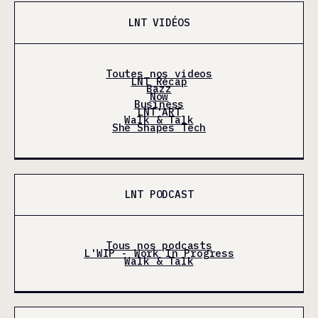
LNT VIDÉOS
Toutes nos videos
LNT Récap
Bazz
Now
Business
LNT'ART
Walk & Talk
She Shapes Tech
LNT PODCAST
Tous nos podcasts
L'WIP - Work In Progress
Walk & Talk