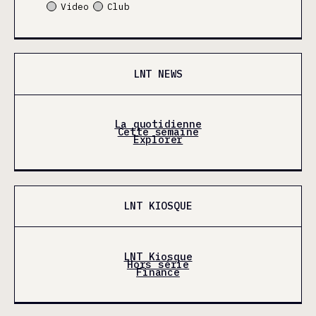
Video
Club
LNT NEWS
La quotidienne
Cette semaine
Explorer
LNT KIOSQUE
LNT Kiosque
Hors série
Finance