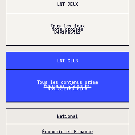
LNT JEUX
Tous les jeux
Mots croisés
DevineStar
LNT CLUB
Tous les contenus prime
Pourquoi s'abonner
Nos offres club
National
Économie et Finance