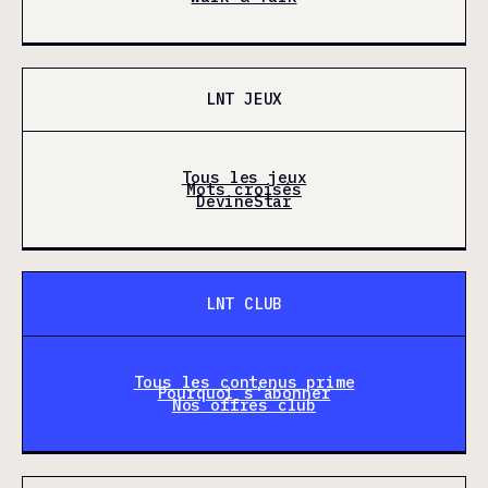
LNT JEUX
Tous les jeux
Mots croisés
DevineStar
LNT CLUB
Tous les contenus prime
Pourquoi s'abonner
Nos offres club