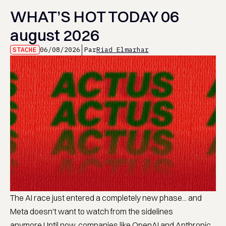
WHAT’S HOT TODAY 06
august 2026
STACHE
06/08/2026
Par
Riad Elmarhar
The AI race just entered a completely new phase... and
Meta doesn't want to watch from the sidelines
anymore.Until now, companies like OpenAI and Anthropic