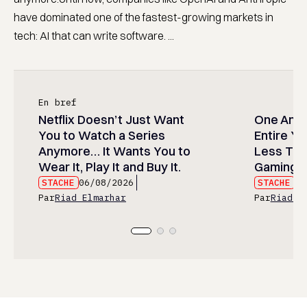
have dominated one of the fastest-growing markets in
tech: AI that can write software. ...
En bref
Netflix Doesn’t Just Want
One Anim
You to Watch a Series
Entire Y
Anymore… It Wants You to
Less Than
Wear It, Play It and Buy It.
Gaming P
STACHE
06/08/2026
STACHE
06
Par
Riad Elmarhar
Par
Riad E