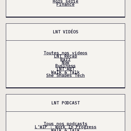
Hors série
Finance
LNT VIDÉOS
Toutes nos videos
LNT Récap
Bazz
Now
Business
LNT'ART
Walk & Talk
She Shapes Tech
LNT PODCAST
Tous nos podcasts
L'WIP - Work In Progress
Walk & Talk