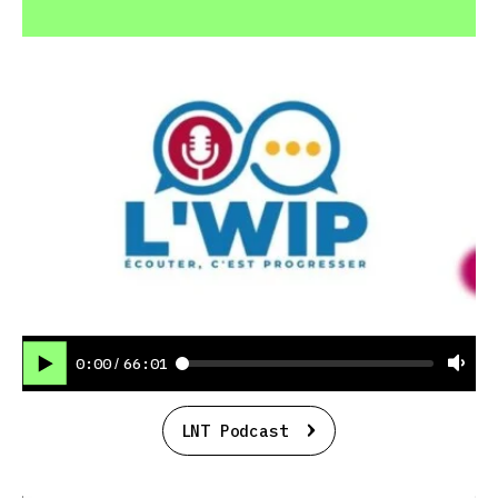
0:00
66:01
/
LNT Podcast