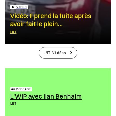
VIDEO
Vidéo: Il prend la fuite après
avoir fait le plein…
LNT
LNT Vidéos
PODCAST
L’WIP avec Ilan Benhaim
LNT