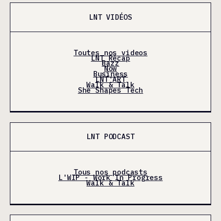
LNT VIDÉOS
Toutes nos videos
LNT Récap
Bazz
Now
Business
LNT'ART
Walk & Talk
She Shapes Tech
LNT PODCAST
Tous nos podcasts
L'WIP - Work In Progress
Walk & Talk