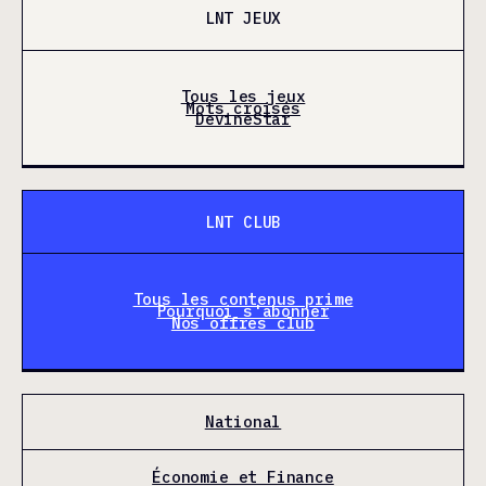
LNT JEUX
Tous les jeux
Mots croisés
DevineStar
LNT CLUB
Tous les contenus prime
Pourquoi s'abonner
Nos offres club
National
Économie et Finance