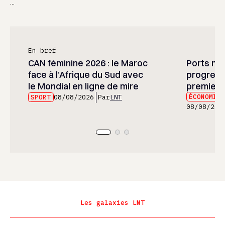
...
En bref
CAN féminine 2026 : le Maroc
Ports mar
face à l’Afrique du Sud avec
progress
le Mondial en ligne de mire
premier 
ÉCONOMIE
SPORT
08/08/2026
Par
LNT
08/08/202
Les galaxies LNT