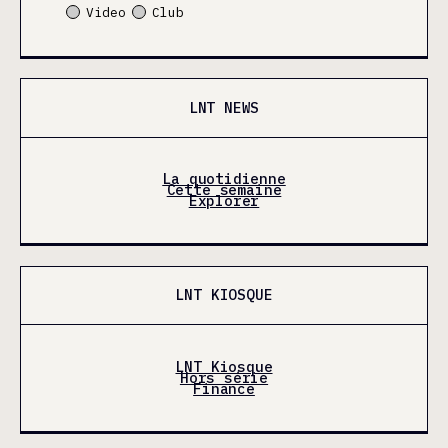
Video
Club
LNT NEWS
La quotidienne
Cette semaine
Explorer
LNT KIOSQUE
LNT Kiosque
Hors série
Finance