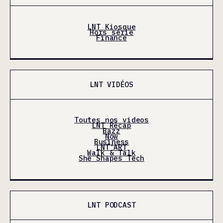
LNT Kiosque
Hors série
Finance
LNT VIDÉOS
Toutes nos videos
LNT Récap
Bazz
Now
Business
LNT'ART
Walk & Talk
She Shapes Tech
LNT PODCAST