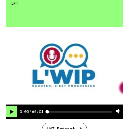
LNT
0:00
66:01
/
LNT Podcast