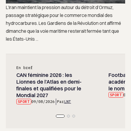
L’Iran maintient la pression autour du détroit d’Ormuz,
passage stratégique pour le commerce mondial des
hydrocarbures. Les Gardiens de la Révolution ont affirmé
dimanche que la voie maritime resterait fermée tant que
les États-Unis ...
En bref
CAN féminine 2026 : les
Football :
Lionnes de l’Atlas en demi-
académie
finales et qualifiées pour le
le nom d
Mondial 2027
SPORT
09/
SPORT
09/08/2026
Par
LNT