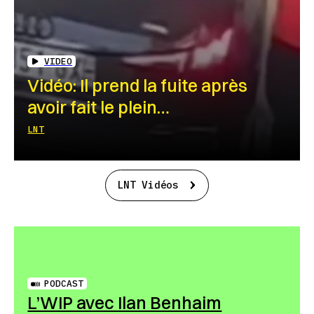
VIDEO
Vidéo: Il prend la fuite après
avoir fait le plein…
LNT
LNT Vidéos
PODCAST
L’WIP avec Ilan Benhaim