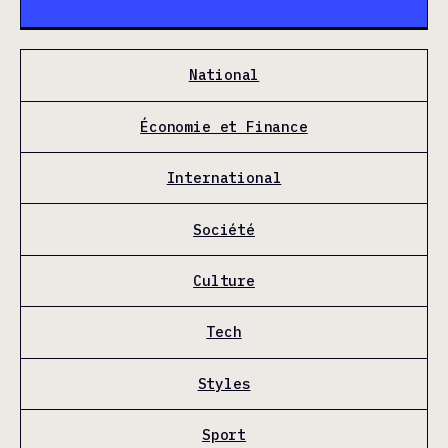
National
Économie et Finance
International
Société
Culture
Tech
Styles
Sport