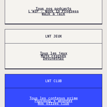
Tous nos podcasts
L'WIP - Work In Progress
Walk & Talk
LNT JEUX
Tous les jeux
Mots croisés
DevineStar
LNT CLUB
Tous les contenus prime
Pourquoi s'abonner
Nos offres club