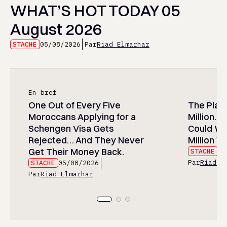
WHAT’S HOT TODAY 05
August 2026
STACHE
05/08/2026
Par
Riad Elmarhar
En bref
One Out of Every Five
The Play
Moroccans Applying for a
Million…
Schengen Visa Gets
Could Wa
Rejected… And They Never
Million Wi
Get Their Money Back.
STACHE
05
Par
Riad E
STACHE
05/08/2026
Par
Riad Elmarhar