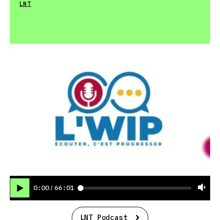
LNT
0:00
66:01
/
LNT Podcast