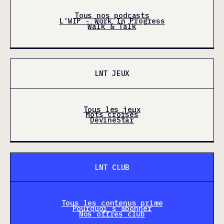
Tous nos podcasts
L'WIP - Work In Progress
Walk & Talk
LNT JEUX
Tous les jeux
Mots croisés
DevineStar
LNT CLUB
Tous les contenus prime
Pourquoi s'abonner
Nos offres club