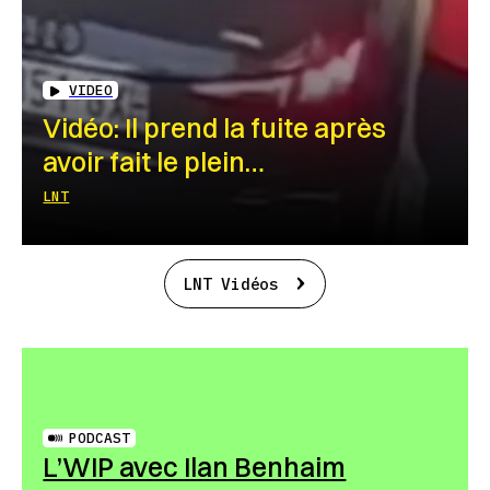
VIDEO
Vidéo: Il prend la fuite après
avoir fait le plein…
LNT
LNT Vidéos
PODCAST
L’WIP avec Ilan Benhaim