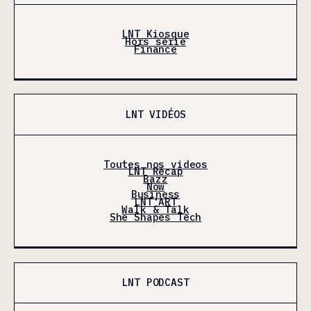
LNT Kiosque
Hors série
Finance
LNT VIDÉOS
Toutes nos videos
LNT Récap
Bazz
Now
Business
LNT'ART
Walk & Talk
She Shapes Tech
LNT PODCAST