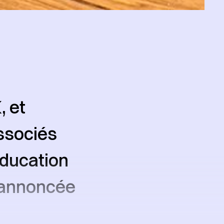
 et
associés
éducation
, annoncée