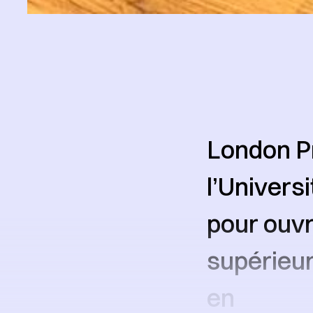
London P
l’Univers
pour ouvr
supérieur
en