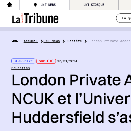
LNT NEWS
LNT KIOSQUE
La q
Accueil
LNT News
Société
London Private Acade
ARCHIVE
SOCIÉTÉ
02/03/2024
Education
London Private
NCUK et l’Univer
Huddersfield s’a