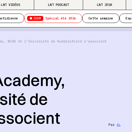
LNT VIDÉOS
LNT PODCAST
LNT JEUX
ZOOM
uotidienne
Spécial été 2026
Cette semaine
Exp
my, NCUK et l’Université de Huddersfield s’associent
 Academy,
sité de
ssocient
Par
AL