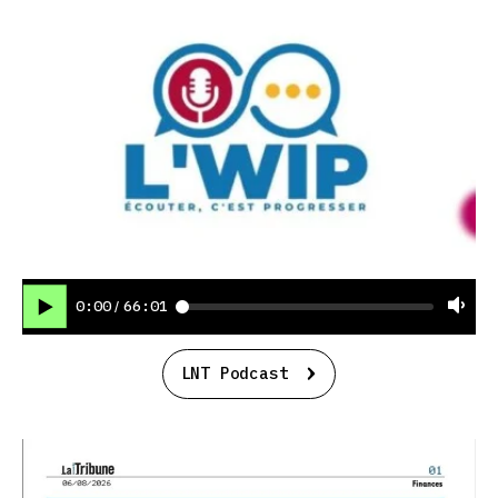
0:00
66:01
/
LNT Podcast