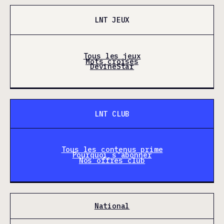
LNT JEUX
Tous les jeux
Mots croisés
DevineStar
LNT CLUB
Tous les contenus prime
Pourquoi s'abonner
Nos offres club
National