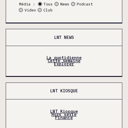
Média :
Tous
News
Podcast
Video
Club
LNT NEWS
La quotidienne
Cette semaine
Explorer
LNT KIOSQUE
LNT Kiosque
Hors série
Finance