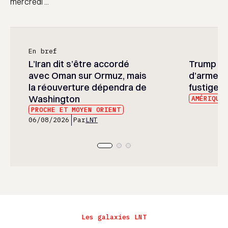
mercredi ...
En bref
L’Iran dit s’être accordé
Trump ré
avec Oman sur Ormuz, mais
d’armeme
la réouverture dépendra de
fustige l
Washington
AMÉRIQUE
PROCHE ET MOYEN ORIENT
06/08/2026
Par
LNT
Les galaxies LNT