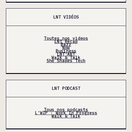
LNT VIDÉOS
Toutes nos videos
LNT Récap
Bazz
Now
Business
LNT'ART
Walk & Talk
She Shapes Tech
LNT PODCAST
Tous nos podcasts
L'WIP - Work In Progress
Walk & Talk