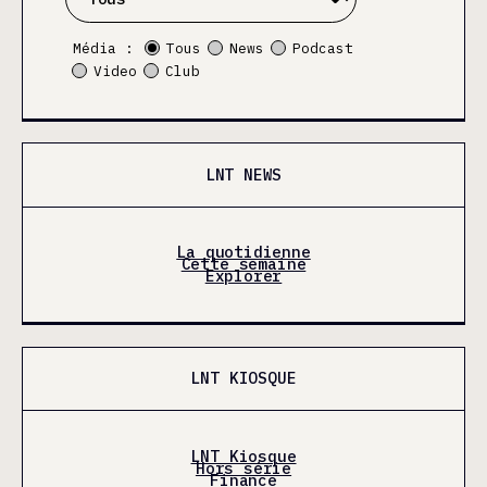
Média :
Tous
News
Podcast
Video
Club
LNT NEWS
La quotidienne
Cette semaine
Explorer
LNT KIOSQUE
LNT Kiosque
Hors série
Finance