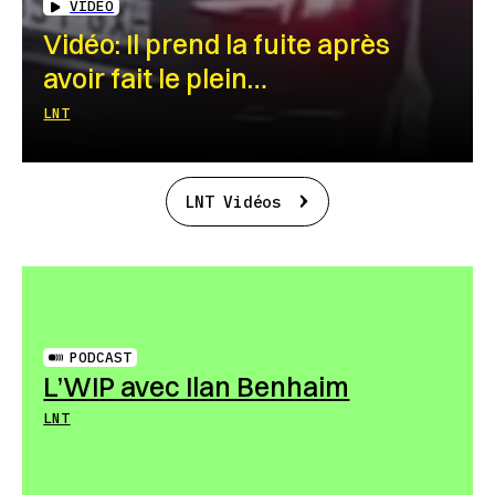
VIDEO
Vidéo: Il prend la fuite après
avoir fait le plein…
LNT
LNT Vidéos
PODCAST
L’WIP avec Ilan Benhaim
LNT