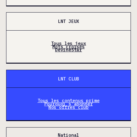
LNT JEUX
Tous les jeux
Mots croisés
DevineStar
LNT CLUB
Tous les contenus prime
Pourquoi s'abonner
Nos offres club
National