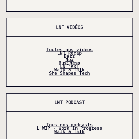
LNT VIDÉOS
Toutes nos videos
LNT Récap
Bazz
Now
Business
LNT'ART
Walk & Talk
She Shapes Tech
LNT PODCAST
Tous nos podcasts
L'WIP - Work In Progress
Walk & Talk