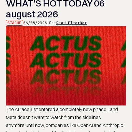
WHAT’S HOT TODAY 06
august 2026
STACHE
06/08/2026
Par
Riad Elmarhar
The AI race just entered a completely new phase... and
Meta doesn't want to watch from the sidelines
anymore.Until now, companies like OpenAI and Anthropic