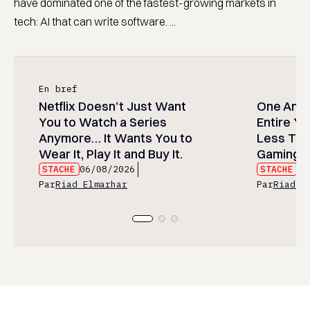
have dominated one of the fastest-growing markets in
tech: AI that can write software. ...
En bref
Netflix Doesn’t Just Want
One Anim
You to Watch a Series
Entire Y
Anymore… It Wants You to
Less Than
Wear It, Play It and Buy It.
Gaming P
STACHE
06/08/2026
STACHE
06
Par
Riad Elmarhar
Par
Riad E