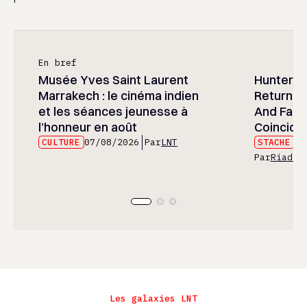
En bref
Musée Yves Saint Laurent
Hunter x 
Marrakech : le cinéma indien
Returned
et les séances jeunesse à
And Fans 
l’honneur en août
Coincide
CULTURE
07/08/2026
Par
LNT
STACHE
07
Par
Riad E
Les galaxies LNT