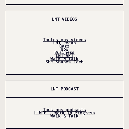
LNT VIDÉOS
Toutes nos videos
LNT Récap
Bazz
Now
Business
LNT'ART
Walk & Talk
She Shapes Tech
LNT PODCAST
Tous nos podcasts
L'WIP - Work In Progress
Walk & Talk