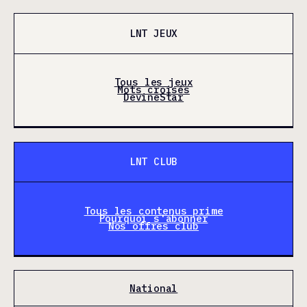
LNT JEUX
Tous les jeux
Mots croisés
DevineStar
LNT CLUB
Tous les contenus prime
Pourquoi s'abonner
Nos offres club
National