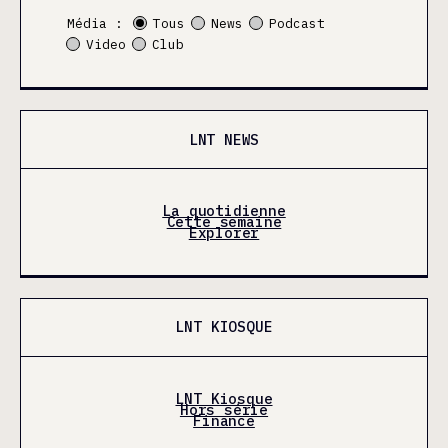
Média :
Tous
News
Podcast
Video
Club
LNT NEWS
La quotidienne
Cette semaine
Explorer
LNT KIOSQUE
LNT Kiosque
Hors série
Finance