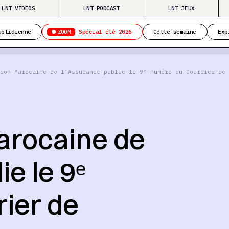
LNT VIDÉOS
LNT PODCAST
LNT JEUX
ZOOM
uotidienne
Spécial été 2026
Cette semaine
Exp
ion Marocaine de l’Assurance publie le 9ᵉ numéro du Courrier de 
arocaine de
e le 9ᵉ
ier de