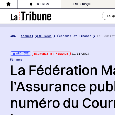
LNT NEWS
LNT KIOSQUE
La q
Accueil
LNT News
Économie et Finance
La Fédérat
ARCHIVE
ÉCONOMIE ET FINANCE
21/11/2024
Finance
La Fédération M
l’Assurance publi
numéro du Courr