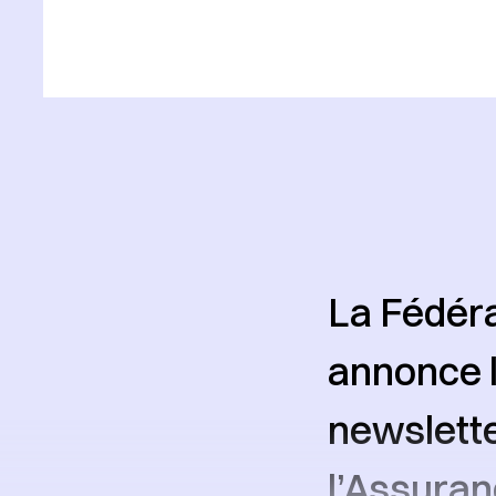
La Fédér
annonce l
newslette
l’Assuran