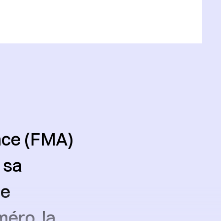
nce (FMA)
 sa
de
éro, la