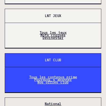
LNT JEUX
Tous les jeux
Mots croisés
DevineStar
LNT CLUB
Tous les contenus prime
Pourquoi s'abonner
Nos offres club
National