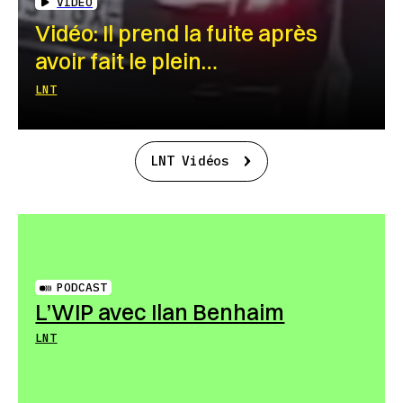
VIDEO
Vidéo: Il prend la fuite après
avoir fait le plein…
LNT
LNT Vidéos
PODCAST
L’WIP avec Ilan Benhaim
LNT