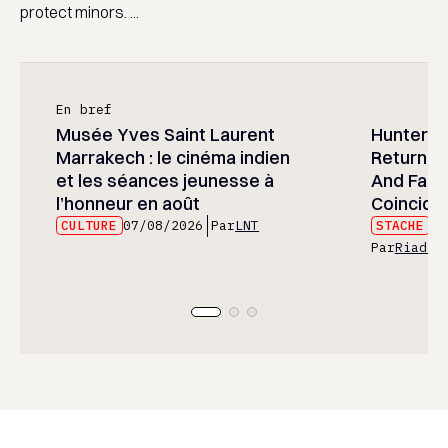
protect minors. ...
En bref
Musée Yves Saint Laurent
Hunter x 
Marrakech : le cinéma indien
Returned
et les séances jeunesse à
And Fans 
l’honneur en août
Coincide
CULTURE
07/08/2026
Par
LNT
STACHE
07
Par
Riad E