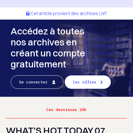
Cet article provient des archives LNT
Accédez à toutes
nos archives en
créant un compte
gratuitement
Se connecter
les offres
Ces dernieres 24h
WHAT’S HOT TODAY 07