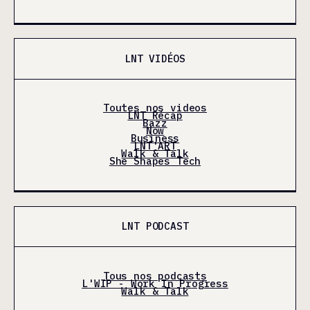
LNT VIDÉOS
Toutes nos videos
LNT Récap
Bazz
Now
Business
LNT'ART
Walk & Talk
She Shapes Tech
LNT PODCAST
Tous nos podcasts
L'WIP - Work In Progress
Walk & Talk