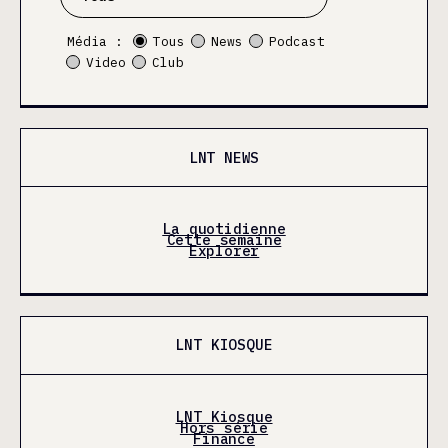
Média :
Tous
News
Podcast
Video
Club
LNT NEWS
La quotidienne
Cette semaine
Explorer
LNT KIOSQUE
LNT Kiosque
Hors série
Finance