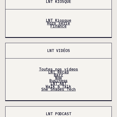
LNT KIOSQUE
LNT Kiosque
Hors série
Finance
LNT VIDÉOS
Toutes nos videos
LNT Récap
Bazz
Now
Business
LNT'ART
Walk & Talk
She Shapes Tech
LNT PODCAST