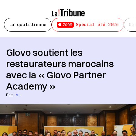
La quotidienne
Spécial été 2026
Ce
ZOOM
Glovo soutient les
restaurateurs marocains
avec la « Glovo Partner
Academy »
Par
AL