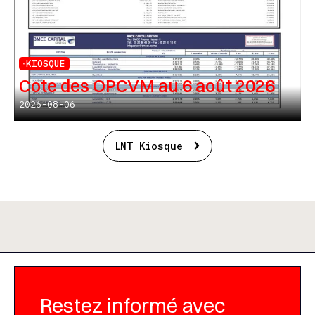
KIOSQUE
Cote des OPCVM au 6 août 2026
2026-08-06
LNT Kiosque
Restez informé avec