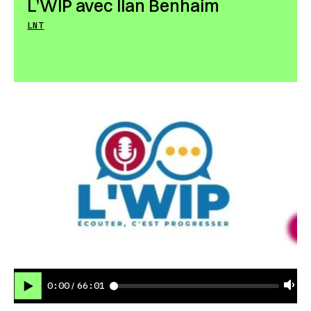
L’WIP avec Ilan Benhaim
LNT
0:00
66:01
/