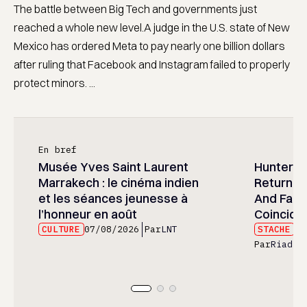
The battle between Big Tech and governments just
reached a whole new level.A judge in the U.S. state of New
Mexico has ordered Meta to pay nearly one billion dollars
after ruling that Facebook and Instagram failed to properly
protect minors. ...
En bref
Musée Yves Saint Laurent
Hunter x 
Marrakech : le cinéma indien
Returned
et les séances jeunesse à
And Fans 
l’honneur en août
Coincide
CULTURE
07/08/2026
Par
LNT
STACHE
07
Par
Riad E