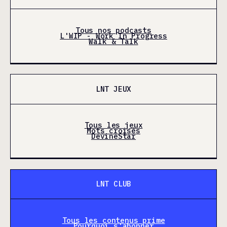
Tous nos podcasts
L'WIP - Work In Progress
Walk & Talk
LNT JEUX
Tous les jeux
Mots croisés
DevineStar
LNT CLUB
Tous les contenus prime
Pourquoi s'abonner