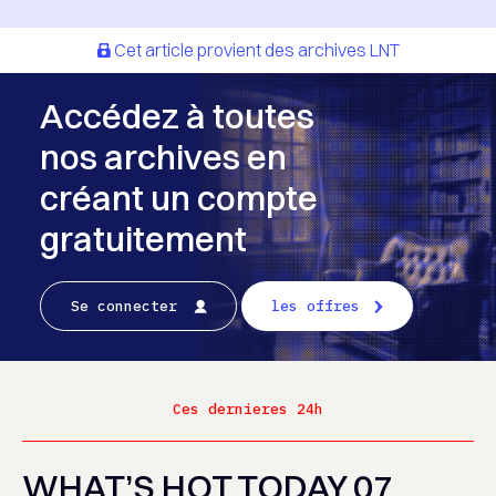
Cet article provient des archives LNT
Accédez à toutes
nos archives en
créant un compte
gratuitement
Se connecter
les offres
Ces dernieres 24h
WHAT’S HOT TODAY 07