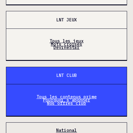
LNT JEUX
Tous les jeux
Mots croisés
DevineStar
LNT CLUB
Tous les contenus prime
Pourquoi s'abonner
Nos offres club
National