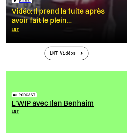
VIDEO
Vidéo: Il prend la fuite après
avoir fait le plein…
LNT
LNT Vidéos
PODCAST
L’WIP avec Ilan Benhaim
LNT