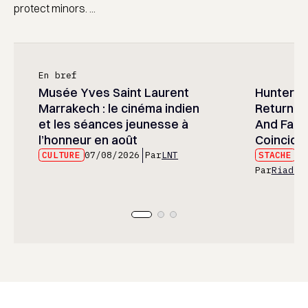
protect minors. ...
En bref
Musée Yves Saint Laurent
Hunter x 
Marrakech : le cinéma indien
Returned
et les séances jeunesse à
And Fans 
l’honneur en août
Coincide
CULTURE
07/08/2026
Par
LNT
STACHE
07
Par
Riad E