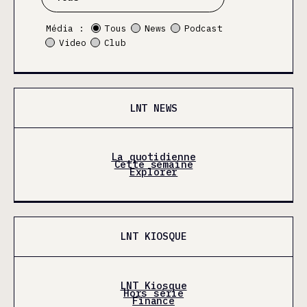
Média :
Tous
News
Podcast
Video
Club
LNT NEWS
La quotidienne
Cette semaine
Explorer
LNT KIOSQUE
LNT Kiosque
Hors série
Finance