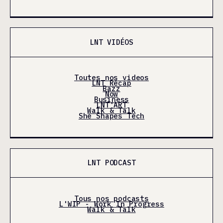
LNT VIDÉOS
Toutes nos videos
LNT Récap
Bazz
Now
Business
LNT'ART
Walk & Talk
She Shapes Tech
LNT PODCAST
Tous nos podcasts
L'WIP - Work In Progress
Walk & Talk