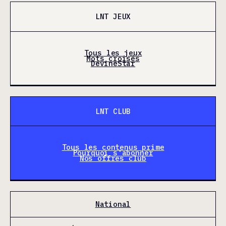
LNT JEUX
Tous les jeux
Mots croisés
DevineStar
LNT CLUB
Tous les contenus prime
Pourquoi s'abonner
Nos offres club
National