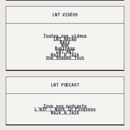
LNT VIDÉOS
Toutes nos videos
LNT Récap
Bazz
Now
Business
LNT'ART
Walk & Talk
She Shapes Tech
LNT PODCAST
Tous nos podcasts
L'WIP - Work In Progress
Walk & Talk