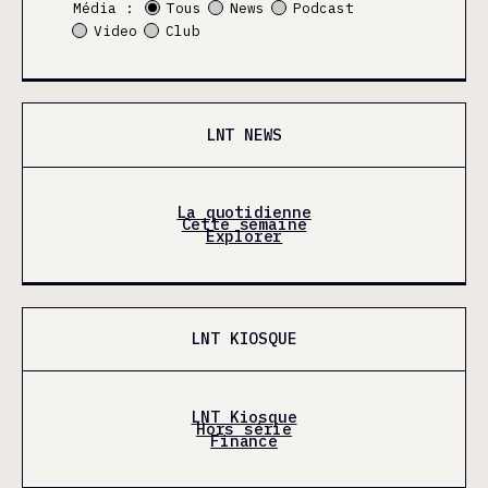
Média :
Tous
News
Podcast
Video
Club
LNT NEWS
La quotidienne
Cette semaine
Explorer
LNT KIOSQUE
LNT Kiosque
Hors série
Finance