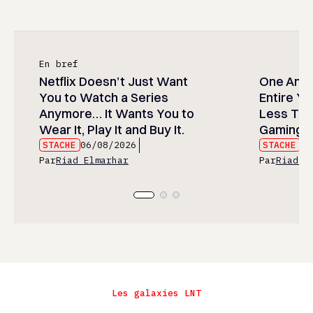
En bref
Netflix Doesn’t Just Want
One Anim
You to Watch a Series
Entire Y
Anymore… It Wants You to
Less Than
Wear It, Play It and Buy It.
Gaming P
STACHE
06/08/2026
STACHE
06
Par
Riad Elmarhar
Par
Riad E
Les galaxies LNT