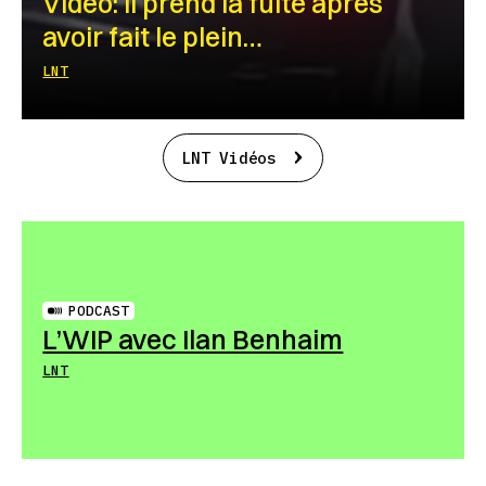
Vidéo: Il prend la fuite après
avoir fait le plein…
LNT
LNT Vidéos
PODCAST
L’WIP avec Ilan Benhaim
LNT