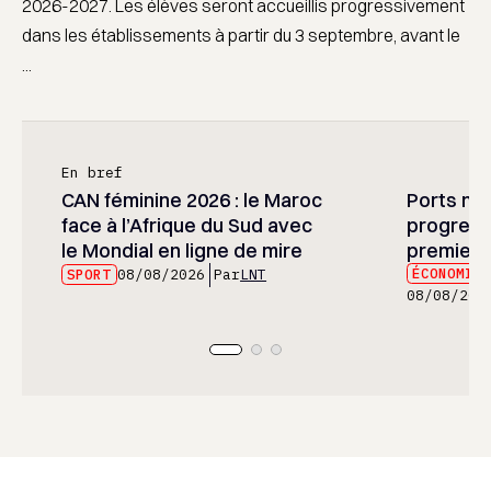
2026-2027. Les élèves seront accueillis progressivement
dans les établissements à partir du 3 septembre, avant le
...
En bref
CAN féminine 2026 : le Maroc
Ports mar
face à l’Afrique du Sud avec
progress
le Mondial en ligne de mire
premier 
ÉCONOMIE
SPORT
08/08/2026
Par
LNT
08/08/202