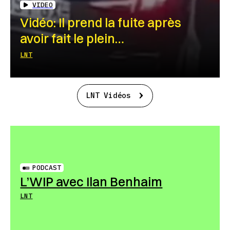
VIDEO
Vidéo: Il prend la fuite après
avoir fait le plein…
LNT
LNT Vidéos
PODCAST
L’WIP avec Ilan Benhaim
LNT