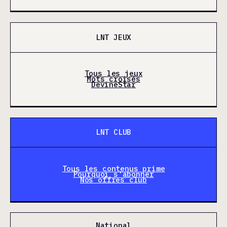
LNT JEUX
Tous les jeux
Mots croisés
DevineStar
LNT CLUB
Tous les contenus prime
Pourquoi s'abonner
Nos offres club
National