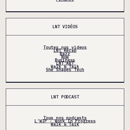
LNT VIDÉOS
Toutes nos videos
LNT Récap
Bazz
Now
Business
LNT'ART
Walk & Talk
She Shapes Tech
LNT PODCAST
Tous nos podcasts
L'WIP - Work In Progress
Walk & Talk