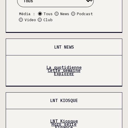
Média :
Tous
News
Podcast
Video
Club
LNT NEWS
La quotidienne
Cette semaine
Explorer
LNT KIOSQUE
LNT Kiosque
Hors série
Finance