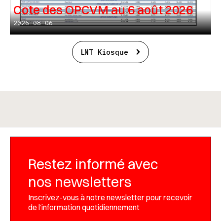
Cote des OPCVM au 6 août 2026
2026-08-06
LNT Kiosque
Restez informé avec
nos newsletters
Inscrivez-vous à notre newsletter pour recevoir
de l’information quotidiennement