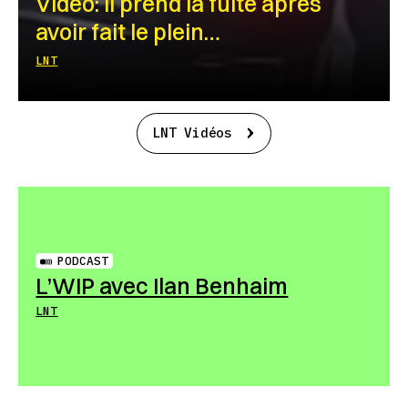
Vidéo: Il prend la fuite après
avoir fait le plein…
LNT
LNT Vidéos
PODCAST
L’WIP avec Ilan Benhaim
LNT