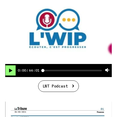
0:00
66:01
/
LNT Podcast