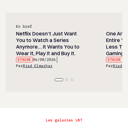
En bref
Netflix Doesn’t Just Want
One Anim
You to Watch a Series
Entire Y
Anymore… It Wants You to
Less Than
Wear It, Play It and Buy It.
Gaming P
STACHE
06/08/2026
STACHE
06
Par
Riad Elmarhar
Par
Riad E
Les galaxies LNT