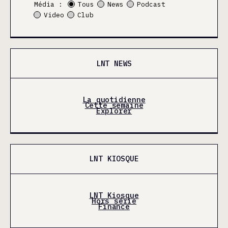
Média :
Tous
News
Podcast
Video
Club
LNT NEWS
La quotidienne
Cette semaine
Explorer
LNT KIOSQUE
LNT Kiosque
Hors série
Finance