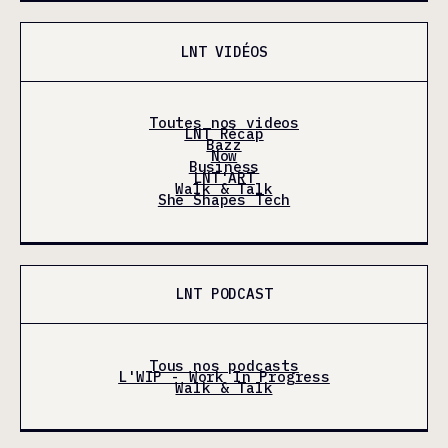
LNT VIDÉOS
Toutes nos videos
LNT Récap
Bazz
Now
Business
LNT'ART
Walk & Talk
She Shapes Tech
LNT PODCAST
Tous nos podcasts
L'WIP - Work In Progress
Walk & Talk