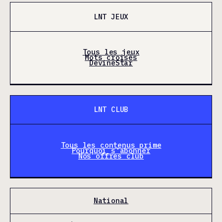
LNT JEUX
Tous les jeux
Mots croisés
DevineStar
LNT CLUB
Tous les contenus prime
Pourquoi s'abonner
Nos offres club
National