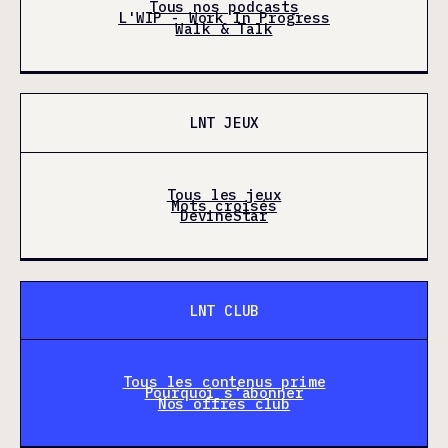
Tous nos podcasts
L'WIP - Work In Progress
Walk & Talk
LNT JEUX
Tous les jeux
Mots croisés
DevineStar
LNT CLUB
Tous les contenus prime
Pourquoi s'abonner
Nos offres club