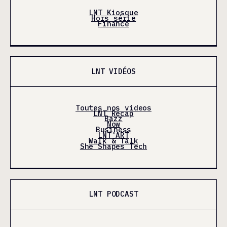
LNT Kiosque
Hors série
Finance
LNT VIDÉOS
Toutes nos videos
LNT Récap
Bazz
Now
Business
LNT'ART
Walk & Talk
She Shapes Tech
LNT PODCAST