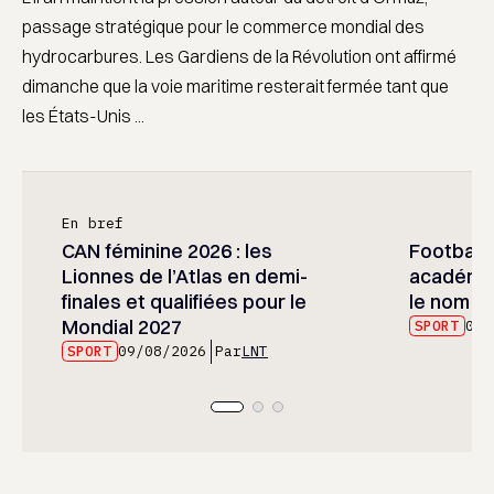
passage stratégique pour le commerce mondial des
hydrocarbures. Les Gardiens de la Révolution ont affirmé
dimanche que la voie maritime resterait fermée tant que
les États-Unis ...
En bref
CAN féminine 2026 : les
Football :
Lionnes de l’Atlas en demi-
académie
finales et qualifiées pour le
le nom d
Mondial 2027
SPORT
09/
SPORT
09/08/2026
Par
LNT