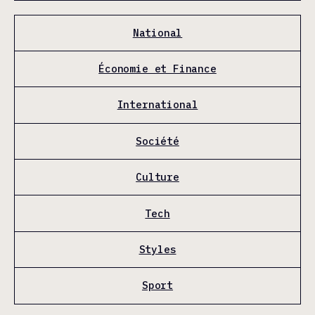
National
Économie et Finance
International
Société
Culture
Tech
Styles
Sport