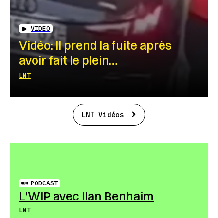
VIDEO
Vidéo: Il prend la fuite après
avoir fait le plein…
LNT
LNT Vidéos
PODCAST
L’WIP avec Ilan Benhaim
LNT