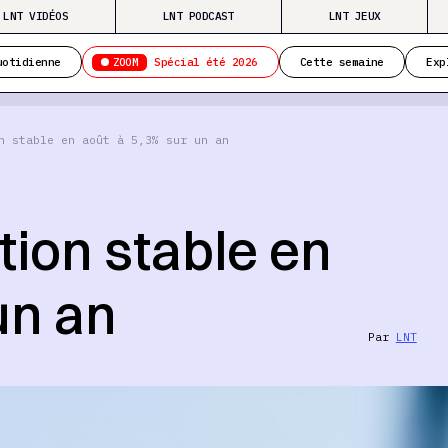
LNT VIDÉOS
LNT PODCAST
LNT JEUX
ZOOM
uotidienne
Spécial été 2026
Cette semaine
Exp
n stable en août à 5,3% sur un an
ation stable en
un an
Par
LNT