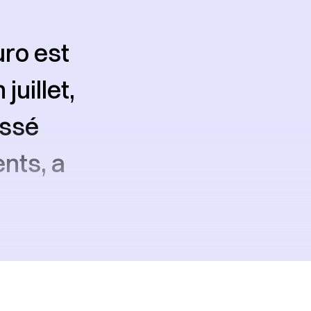
uro est
uillet,
issé
nts, a