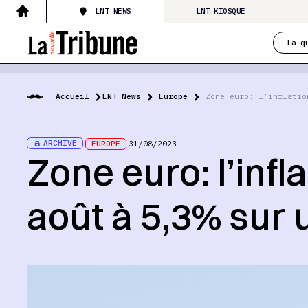
LNT NEWS
LNT KIOSQUE
La q
Accueil
LNT News
Europe
Zone euro: l’inflatio
ARCHIVE
EUROPE
31/08/2023
Zone euro: l’infl
août à 5,3% sur 