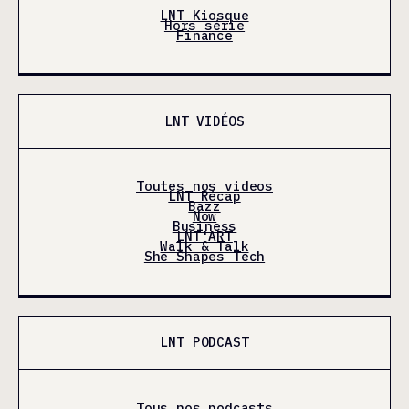
LNT Kiosque
Hors série
Finance
LNT VIDÉOS
Toutes nos videos
LNT Récap
Bazz
Now
Business
LNT'ART
Walk & Talk
She Shapes Tech
LNT PODCAST
Tous nos podcasts