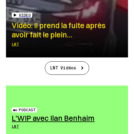
VIDEO
Vidéo: Il prend la fuite après
avoir fait le plein…
LNT
LNT Vidéos
PODCAST
L’WIP avec Ilan Benhaim
LNT