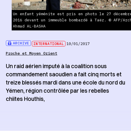
Un enfant yéménite est pris en photo le 27 décembr
2016 devant un immeuble bombardé à Taëz. © AFP/Arc
Ahmad AL-BASHA
ARCHIVE
INTERNATIONAL
10/01/2017
Proche et Moyen Orient
Un raid aérien imputé à la coalition sous
commandement saoudien a fait cinq morts et
treize blessés mardi dans une école du nord du
Yémen, région contrôlée par les rebelles
chiites Houthis,