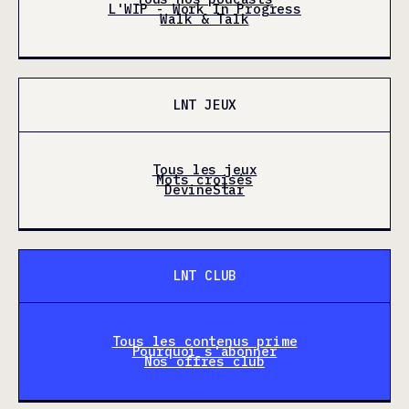
L'WIP - Work In Progress
Walk & Talk
LNT JEUX
Tous les jeux
Mots croisés
DevineStar
LNT CLUB
Tous les contenus prime
Pourquoi s'abonner
Nos offres club