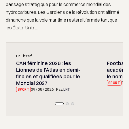
passage stratégique pour le commerce mondial des
hydrocarbures. Les Gardiens de la Révolution ont affirmé
dimanche que la voie maritime resterait fermée tant que
les États-Unis ...
En bref
CAN féminine 2026 : les
Football :
Lionnes de l’Atlas en demi-
académie
finales et qualifiées pour le
le nom d
Mondial 2027
SPORT
09/
SPORT
09/08/2026
Par
LNT