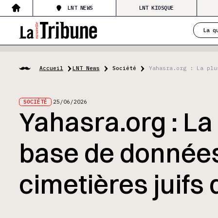
LNT NEWS
LNT KIOSQUE
La q
Accueil
LNT News
Société
Yahasra.org : La plu
SOCIÉTÉ
25/06/2026
Yahasra.org : La
base de donnée
cimetières juifs