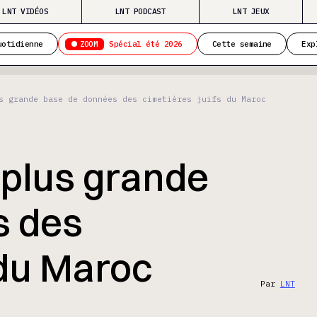
LNT VIDÉOS
LNT PODCAST
LNT JEUX
ZOOM
uotidienne
Spécial été 2026
Cette semaine
Exp
s grande base de données des cimetières juifs du Maroc
 plus grande
s des
 du Maroc
Par
LNT