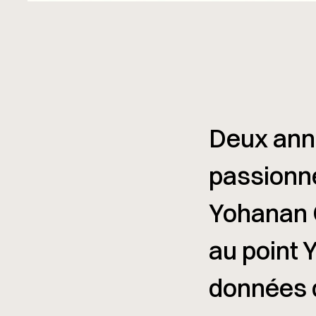
Deux anné
passionné.
Yohanan O
au point 
données d