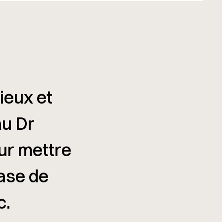
ieux et
au Dr
ur mettre
base de
c.