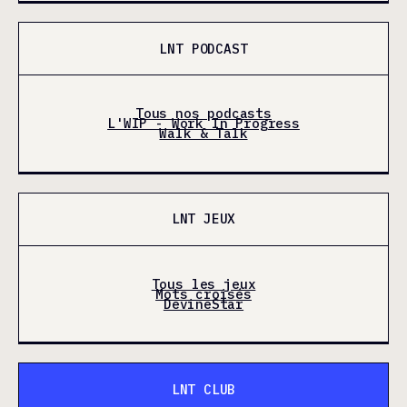
LNT PODCAST
Tous nos podcasts
L'WIP - Work In Progress
Walk & Talk
LNT JEUX
Tous les jeux
Mots croisés
DevineStar
LNT CLUB