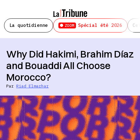
La quotidienne
Spécial été 2026
Ce
ZOOM
Why Did Hakimi, Brahim Díaz
and Bouaddi All Choose
Morocco?
Par
Riad Elmarhar