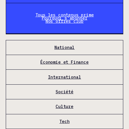
Tous les contenus prime
Pourquoi s'abonner
Nos offres club
National
Économie et Finance
International
Société
Culture
Tech