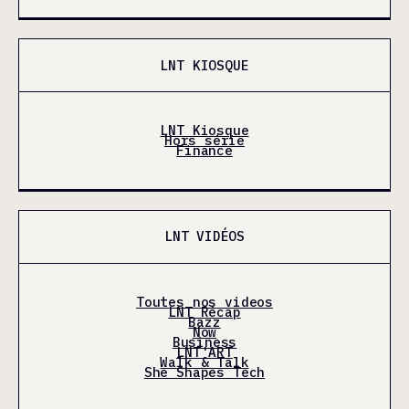
LNT KIOSQUE
LNT Kiosque
Hors série
Finance
LNT VIDÉOS
Toutes nos videos
LNT Récap
Bazz
Now
Business
LNT'ART
Walk & Talk
She Shapes Tech