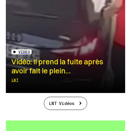
VIDEO
Vidéo: Il prend la fuite après
avoir fait le plein…
LNT
LNT Vidéos