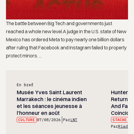
The battle between Big Tech and governments just
reached a whole new level.A judge in the U.S. state of New
Mexico has ordered Meta to pay nearly one billion dollars
after ruling that Facebook and Instagram failed to properly
protect minors. ...
En bref
Musée Yves Saint Laurent
Hunter x 
Marrakech : le cinéma indien
Returned
et les séances jeunesse à
And Fans 
l’honneur en août
Coincide
CULTURE
07/08/2026
Par
LNT
STACHE
07
Par
Riad E