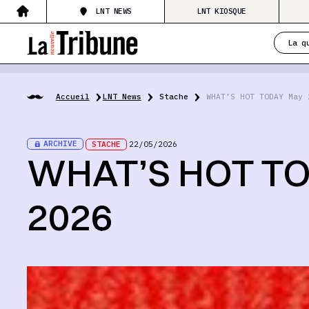
LNT NEWS
LNT KIOSQUE
La q
Accueil
LNT News
Stache
WHAT’S HOT TODAY May 
ARCHIVE
STACHE
22/05/2026
WHAT’S HOT TO
2026