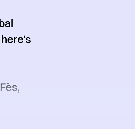
bal
 here’s
 Fès,