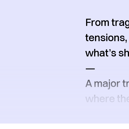
From trag
tensions,
what’s sh
—
A major t
where the