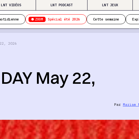
LNT VIDÉOS
LNT PODCAST
LNT JEUX
ZOOM
uotidienne
Spécial été 2026
Cette semaine
Exp
22, 2026
DAY May 22,
Par
Mariam 