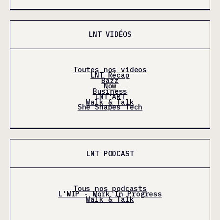
LNT VIDÉOS
Toutes nos videos
LNT Récap
Bazz
Now
Business
LNT'ART
Walk & Talk
She Shapes Tech
LNT PODCAST
Tous nos podcasts
L'WIP - Work In Progress
Walk & Talk