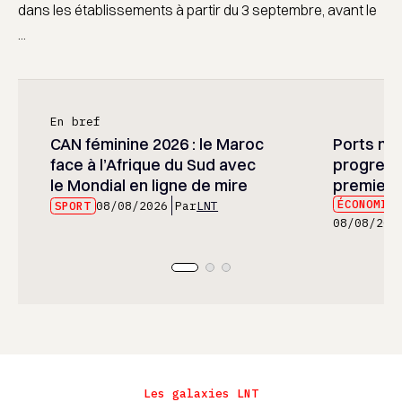
dans les établissements à partir du 3 septembre, avant le
...
En bref
CAN féminine 2026 : le Maroc
Ports mar
face à l’Afrique du Sud avec
progress
le Mondial en ligne de mire
premier 
ÉCONOMIE
SPORT
08/08/2026
Par
LNT
08/08/202
Les galaxies LNT