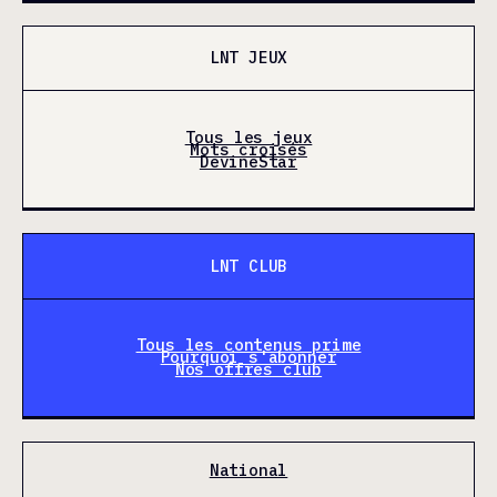
LNT JEUX
Tous les jeux
Mots croisés
DevineStar
LNT CLUB
Tous les contenus prime
Pourquoi s'abonner
Nos offres club
National