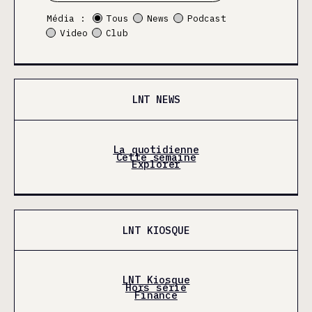
Média :
Tous
News
Podcast
Video
Club
LNT NEWS
La quotidienne
Cette semaine
Explorer
LNT KIOSQUE
LNT Kiosque
Hors série
Finance